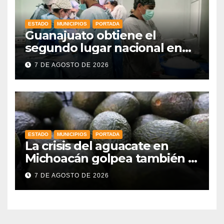
ESTADO
MUNICIPIOS
PORTADA
Guanajuato obtiene el
segundo lugar nacional en
procuración de órganos
7 DE AGOSTO DE 2026
ESTADO
MUNICIPIOS
PORTADA
La crisis del aguacate en
Michoacán golpea también a
productores de Guanajuato
7 DE AGOSTO DE 2026