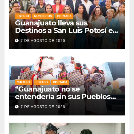
ESTADO
MUNICIPIOS
PORTADA
Guanajuato lleva sus
Destinos a San Luis Potosí en
vísperas de la FENAPO
7 DE AGOSTO DE 2026
CULTURA
ESTADO
PORTADA
“Guanajuato no se
entendería sin sus Pueblos
Indígenas”: Libia Dennise
7 DE AGOSTO DE 2026
fortalece el orgullo del
estado