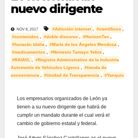
nuevo dirigente
,
,
#Adicción internet
#científicos
NOV 8, 2017
,
,
,
#contenidos
#doble discurso
#HorizonTec
,
,
#huracán Idalia
#María de los Ángeles Mendoza
,
,
#medicamentos
#Nemesio Tamayo Yebra
,
#RAIAVL
#Registro Administrativo de la Industria
,
Automotriz de Vehículos Ligeros
#tienda de
,
,
conveniencia
#Unidad de Transparencia
#Yanquis
Los empresarios organizados de León ya
tienen a su nuevo dirigente que habrá de
cumplir un mandato durante el cual verá el
cambio de gobierno estatal y federal.
José Arturo Sánchez Castellanos es el nuevo