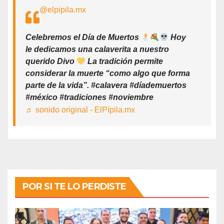
@elpipila.mx
Celebremos el Día de Muertos
Hoy
le dedicamos una calaverita a nuestro
querido Divo
La tradición permite
considerar la muerte “como algo que forma
parte de la vida”. #calavera #díademuertos
#méxico #tradiciones #noviembre
♬ sonido original - ElPípila.mx
POR SI TE LO PERDISTE