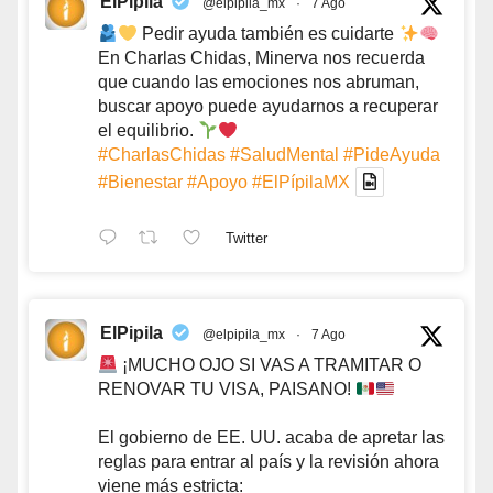
ElPipila
@elpipila_mx
·
7 Ago
Pedir ayuda también es cuidarte
En Charlas Chidas, Minerva nos recuerda
que cuando las emociones nos abruman,
buscar apoyo puede ayudarnos a recuperar
el equilibrio.
#CharlasChidas
#SaludMental
#PideAyuda
#Bienestar
#Apoyo
#ElPípilaMX
Twitter
ElPipila
@elpipila_mx
·
7 Ago
¡MUCHO OJO SI VAS A TRAMITAR O
RENOVAR TU VISA, PAISANO!
El gobierno de EE. UU. acaba de apretar las
reglas para entrar al país y la revisión ahora
viene más estricta: