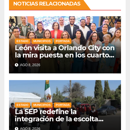
NOTICIAS RELACIONADAS
ESTADO
MUNICIPIOS
PORTADA
León visita a Orlando City con
la mira puesta en los cuartos
de final
AGO 8, 2026
ESTADO
MUNICIPIOS
PORTADA
La SEP redefine la
integración de la escolta
escolar prioritando la
AGO 8, 2026