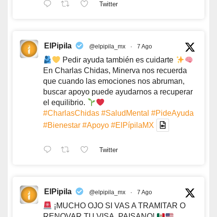
Twitter
ElPipila
@elpipila_mx
·
7 Ago
Pedir ayuda también es cuidarte
En Charlas Chidas, Minerva nos recuerda
que cuando las emociones nos abruman,
buscar apoyo puede ayudarnos a recuperar
el equilibrio.
#CharlasChidas
#SaludMental
#PideAyuda
#Bienestar
#Apoyo
#ElPípilaMX
Twitter
ElPipila
@elpipila_mx
·
7 Ago
¡MUCHO OJO SI VAS A TRAMITAR O
RENOVAR TU VISA, PAISANO!