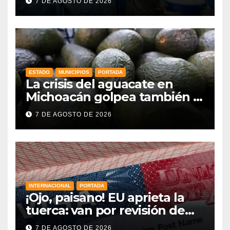
7 DE AGOSTO DE 2026
ESTADO
MUNICIPIOS
PORTADA
La crisis del aguacate en
Michoacán golpea también a
productores de Guanajuato
7 DE AGOSTO DE 2026
INTERNACIONAL
PORTADA
¡Ojo, paisano! EU aprieta la
tuerca: van por revisión de
redes sociales para más visas
7 DE AGOSTO DE 2026