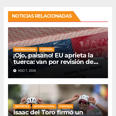
NOTICIAS RELACIONADAS
INTERNACIONAL
PORTADA
¡Ojo, paisano! EU aprieta la
tuerca: van por revisión de
redes sociales para más visas
AGO 7, 2026
y nuevas reglas en la
frontera
DEPORTES
INTERNACIONAL
PORTADA
Isaac del Toro firmó un