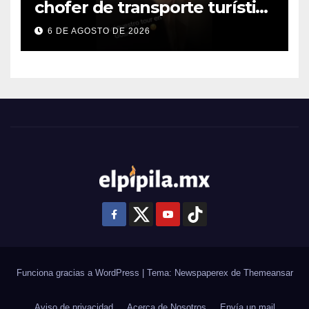
chofer de transporte turístico
e intensifica operativos de
6 DE AGOSTO DE 2026
vigilancia
Funciona gracias a WordPress
|
Tema: Newspaperex de
Themeansar
Aviso de privacidad
Acerca de Nosotros
Envía un mail