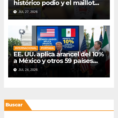
histórico podio y el maillot
blanco en el Tour de Francia
JUL 27, 2026
2026
INTERNACIONAL
PORTADA
EE. UU. aplica arancel del 10%
a México y otros 59 países
por políticas de trabajo
JUL 24, 2026
forzoso
Buscar