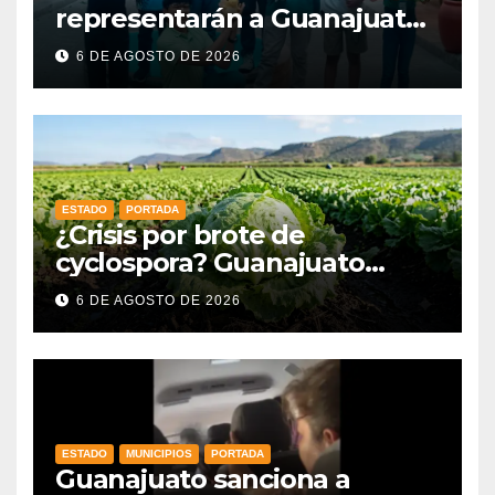
representarán a Guanajuato
en la Olimpiada Mexicana de
6 DE AGOSTO DE 2026
Matemáticas 2026
ESTADO
PORTADA
¿Crisis por brote de
cyclospora? Guanajuato
mantiene intactas sus
6 DE AGOSTO DE 2026
exportaciones
agroalimentarias y crece 25%
ESTADO
MUNICIPIOS
PORTADA
Guanajuato sanciona a