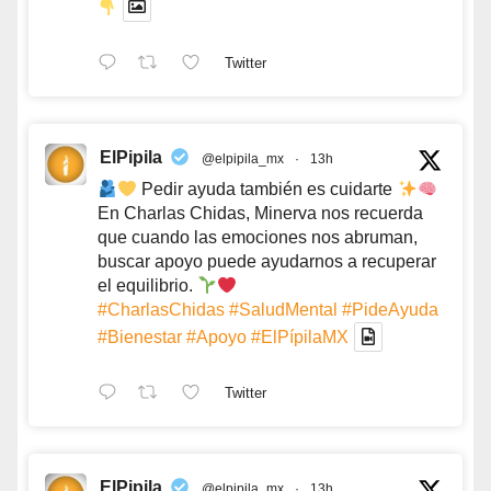
Twitter
ElPipila
@elpipila_mx
·
13h
Pedir ayuda también es cuidarte
En Charlas Chidas, Minerva nos recuerda
que cuando las emociones nos abruman,
buscar apoyo puede ayudarnos a recuperar
el equilibrio.
#CharlasChidas
#SaludMental
#PideAyuda
#Bienestar
#Apoyo
#ElPípilaMX
Twitter
ElPipila
@elpipila_mx
·
13h