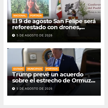
NACIONAL
PORTADA
El 9 de agosto San Felipe será
reforestado con drones,
como parte de la Jornada
5 DE AGOSTO DE 2026
Nacional a la que se suma
Libia
ESTADO
MUNICIPIOS
PORTADA
Trump prevé un acuerdo
sobre el estrecho de Ormuz
esta misma semana
5 DE AGOSTO DE 2026