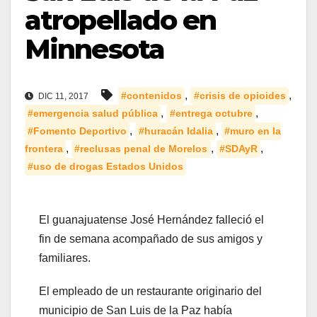
atropellado en
Minnesota
,
,
#contenidos
#crisis de opioides
DIC 11, 2017
,
,
#emergencia salud pública
#entrega octubre
,
,
#Fomento Deportivo
#huracán Idalia
#muro en la
,
,
,
frontera
#reclusas penal de Morelos
#SDAyR
#uso de drogas Estados Unidos
El guanajuatense José Hernández falleció el
fin de semana acompañado de sus amigos y
familiares.
El empleado de un restaurante originario del
municipio de San Luis de la Paz había