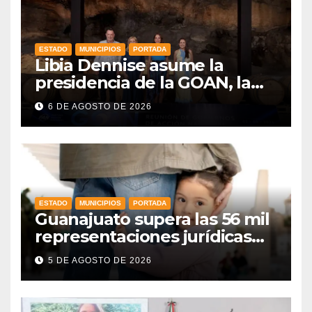
ESTADO
MUNICIPIOS
PORTADA
Libia Dennise asume la
presidencia de la GOAN, la
alianza de gobernadores del
6 DE AGOSTO DE 2026
PAN
ESTADO
MUNICIPIOS
PORTADA
Guanajuato supera las 56 mil
representaciones jurídicas
para tutelar los derechos de
5 DE AGOSTO DE 2026
la niñez