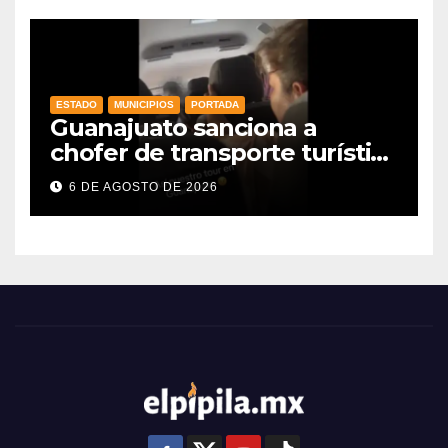
agroalimentarias y crece 25%
ESTADO
MUNICIPIOS
PORTADA
Guanajuato sanciona a
chofer de transporte turístico
e intensifica operativos de
6 DE AGOSTO DE 2026
vigilancia