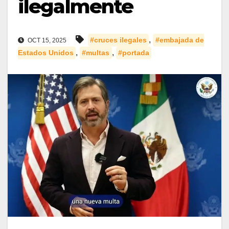
ilegalmente
,
#cruces ilegales
#embajada de
OCT 15, 2025
,
,
Estados Unidos
#multas
#portada