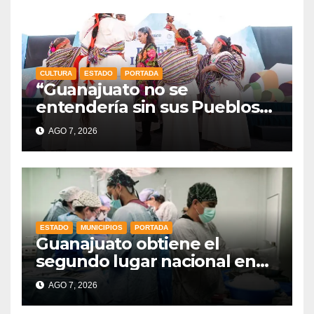
CULTURA
ESTADO
PORTADA
“Guanajuato no se
entendería sin sus Pueblos
Indígenas”: Libia Dennise
AGO 7, 2026
fortalece el orgullo del
estado
ESTADO
MUNICIPIOS
PORTADA
Guanajuato obtiene el
segundo lugar nacional en
procuración de órganos
AGO 7, 2026