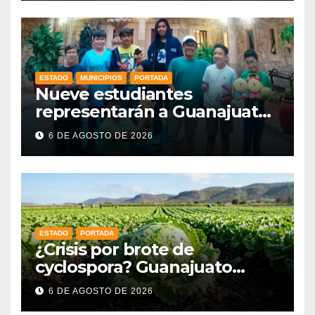
ESTADO
MUNICIPIOS
PORTADA
Nueve estudiantes
representarán a Guanajuato
en la Olimpiada Mexicana de
6 DE AGOSTO DE 2026
Matemáticas 2026
ESTADO
PORTADA
¿Crisis por brote de
cyclospora? Guanajuato
mantiene intactas sus
6 DE AGOSTO DE 2026
exportaciones