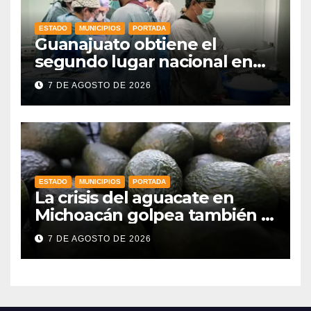
ESTADO
MUNICIPIOS
PORTADA
Guanajuato obtiene el
segundo lugar nacional en
procuración de órganos
7 DE AGOSTO DE 2026
ESTADO
MUNICIPIOS
PORTADA
La crisis del aguacate en
Michoacán golpea también a
productores de Guanajuato
7 DE AGOSTO DE 2026