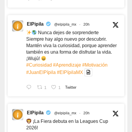
ElPipila
@elpipila_mx
·
20h
Nunca dejes de sorprenderte
Siempre hay algo nuevo por descubrir.
Mantén viva la curiosidad, porque aprender
también es una forma de disfrutar la vida.
¡Wujú!
#Curiosidad
#Aprendizaje
#Motivación
#JuanElPípila
#ElPípilaMX
1
1
Twitter
ElPipila
@elpipila_mx
·
20h
¡La Fiera debuta en la Leagues Cup
2026!