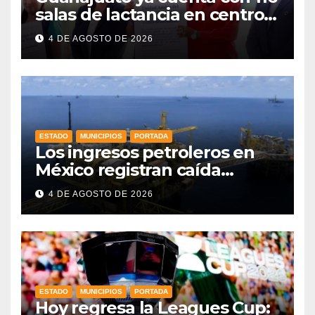
salas de lactancia en centros
de trabajo: Gobernadora
4 DE AGOSTO DE 2026
ESTADO
MUNICIPIOS
PORTADA
Los ingresos petroleros en
México registran caída
drástica en una década
4 DE AGOSTO DE 2026
ESTADO
MUNICIPIOS
PORTADA
Hoy regresa la Leagues Cup: