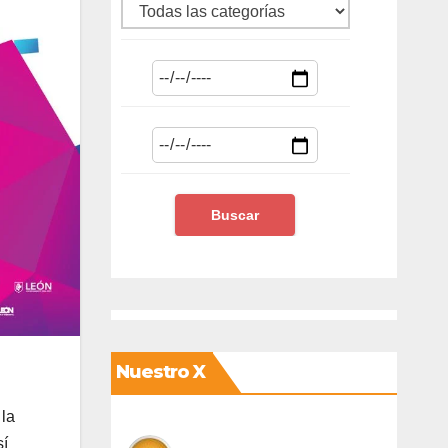
Nuestro X
 la
sí