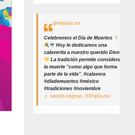
@elpipila.mx
Celebremos el Día de Muertos
Hoy le dedicamos una
calaverita a nuestro querido Divo
La tradición permite considerar
la muerte “como algo que forma
parte de la vida”. #calavera
#díademuertos #méxico
#tradiciones #noviembre
♬ sonido original - ElPípila.mx