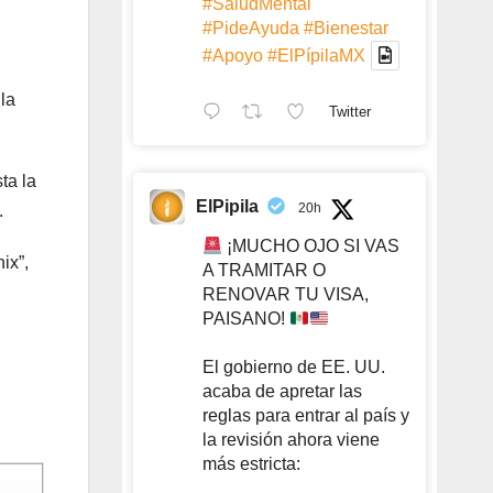
#SaludMental
#PideAyuda
#Bienestar
#Apoyo
#ElPípilaMX
 la
Twitter
ta la
ElPipila
20h
.
¡MUCHO OJO SI VAS
ix”,
A TRAMITAR O
RENOVAR TU VISA,
PAISANO!
El gobierno de EE. UU.
acaba de apretar las
reglas para entrar al país y
la revisión ahora viene
más estricta: