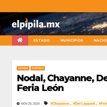
ESTADO
MUNICIPIOS
NACIO
ESTADO
PORTADA
Nodal, Chayanne, Def
Feria León
,
,
#Chayanne
#Def Leppard
#Fer
NOV 20, 2024