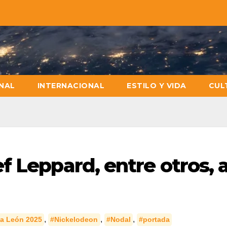
NAL
INTERNACIONAL
ESTILO Y VIDA
CUL
 Leppard, entre otros, a
,
,
,
ia León 2025
#Nickelodeon
#Nodal
#portada