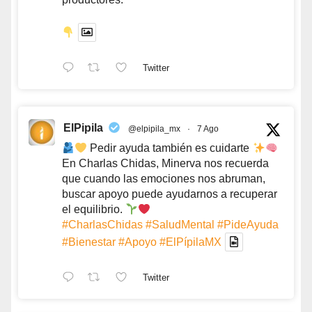
Twitter
ElPipila
@elpipila_mx
·
7 Ago
Pedir ayuda también es cuidarte
En Charlas Chidas, Minerva nos recuerda
que cuando las emociones nos abruman,
buscar apoyo puede ayudarnos a recuperar
el equilibrio.
#CharlasChidas
#SaludMental
#PideAyuda
#Bienestar
#Apoyo
#ElPípilaMX
Twitter