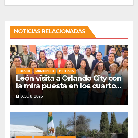
NOTICIAS RELACIONADAS
ESTADO
MUNICIPIOS
PORTADA
León visita a Orlando City con
la mira puesta en los cuartos
de final
AGO 8, 2026