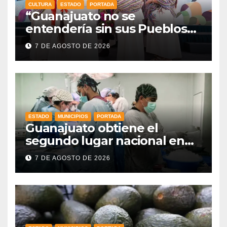
CULTURA
ESTADO
PORTADA
“Guanajuato no se
entendería sin sus Pueblos
Indígenas”: Libia Dennise
7 DE AGOSTO DE 2026
fortalece el orgullo del
estado
ESTADO
MUNICIPIOS
PORTADA
Guanajuato obtiene el
segundo lugar nacional en
procuración de órganos
7 DE AGOSTO DE 2026