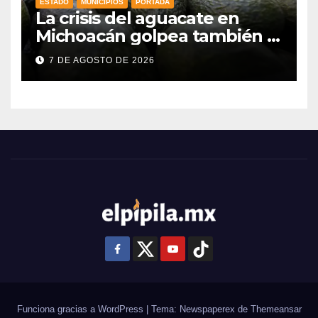
ESTADO
MUNICIPIOS
PORTADA
La crisis del aguacate en
Michoacán golpea también a
productores de Guanajuato
7 DE AGOSTO DE 2026
Funciona gracias a WordPress
|
Tema: Newspaperex de
Themeansar