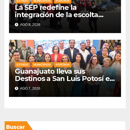
ESTADO
MUNICIPIOS
PORTADA
La SEP redefine la
integración de la escolta
escolar prioritando la
AGO 8, 2026
inclusión
ESTADO
MUNICIPIOS
PORTADA
Guanajuato lleva sus
Destinos a San Luis Potosí en
vísperas de la FENAPO
AGO 7, 2026
Buscar