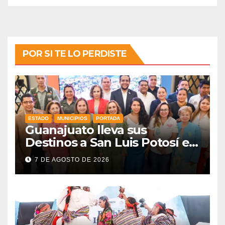
POR SI TE LO PERDISTE
ESTADO
MUNICIPIOS
PORTADA
Guanajuato lleva sus
Destinos a San Luis Potosí en
vísperas de la FENAPO
7 DE AGOSTO DE 2026