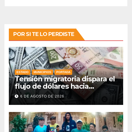
POR SI TE LO PERDISTE
ESTADO
MUNICIPIOS
PORTADA
Tensión migratoria dispara el
flujo de dólares hacia
municipios de Guanajuato
6 DE AGOSTO DE 2026