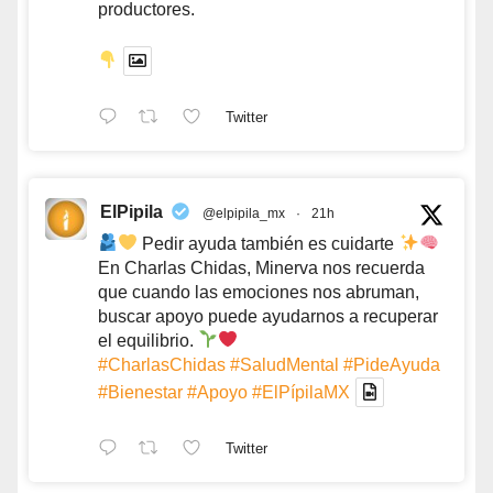
productores.
Twitter
ElPipila
@elpipila_mx
·
21h
Pedir ayuda también es cuidarte
En Charlas Chidas, Minerva nos recuerda
que cuando las emociones nos abruman,
buscar apoyo puede ayudarnos a recuperar
el equilibrio.
#CharlasChidas
#SaludMental
#PideAyuda
#Bienestar
#Apoyo
#ElPípilaMX
Twitter