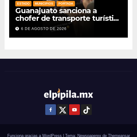
ESTADO
MUNICIPIOS
PORTADA
Guanajuato sanciona a
chofer de transporte turístico
e intensifica operativos de
6 DE AGOSTO DE 2026
vigilancia
Funciona gracias a WordPress
|
Tema: Newspaperex de
Themeansar