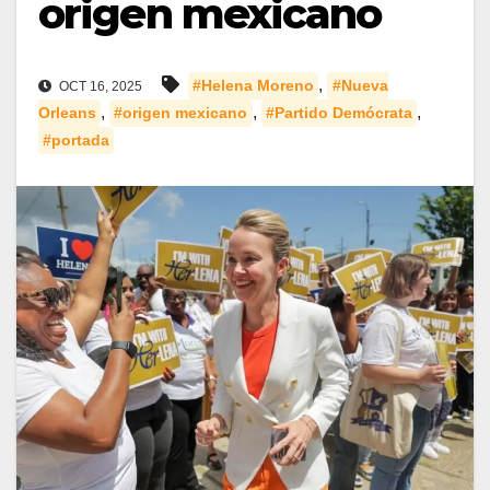
origen mexicano
,
#Helena Moreno
#Nueva
OCT 16, 2025
,
,
,
Orleans
#origen mexicano
#Partido Demócrata
#portada