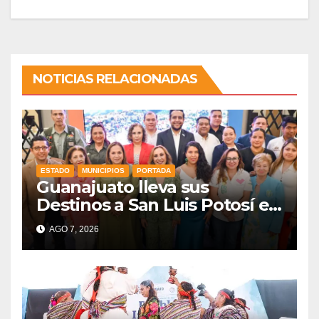
NOTICIAS RELACIONADAS
ESTADO
MUNICIPIOS
PORTADA
Guanajuato lleva sus
Destinos a San Luis Potosí en
vísperas de la FENAPO
AGO 7, 2026