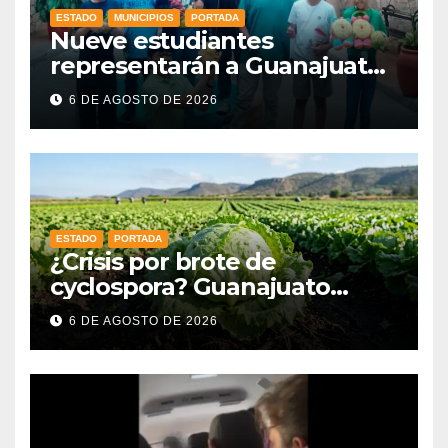
ESTADO
MUNICIPIOS
PORTADA
Nueve estudiantes
representarán a Guanajuato
en la Olimpiada Mexicana de
6 DE AGOSTO DE 2026
Matemáticas 2026
ESTADO
PORTADA
¿Crisis por brote de
cyclospora? Guanajuato
mantiene intactas sus
6 DE AGOSTO DE 2026
exportaciones
agroalimentarias y crece 25%