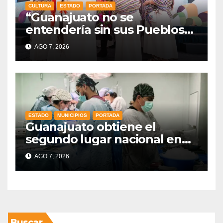
CULTURA
ESTADO
PORTADA
“Guanajuato no se
entendería sin sus Pueblos
Indígenas”: Libia Dennise
AGO 7, 2026
fortalece el orgullo del
estado
ESTADO
MUNICIPIOS
PORTADA
Guanajuato obtiene el
segundo lugar nacional en
procuración de órganos
AGO 7, 2026
Buscar