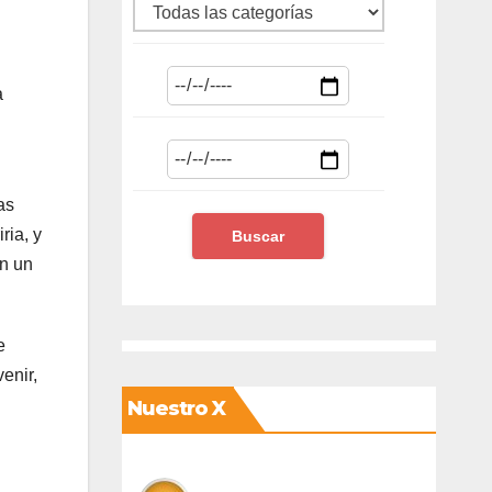
a
as
ria, y
en un
e
enir,
Nuestro X