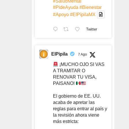
#SaludMental
#PideAyuda
#Bienestar
#Apoyo
#ElPípilaMX
Twitter
ElPipila
7 Ago
¡MUCHO OJO SI VAS
A TRAMITAR O
RENOVAR TU VISA,
PAISANO!
El gobierno de EE. UU.
acaba de apretar las
reglas para entrar al país y
la revisión ahora viene
más estricta: