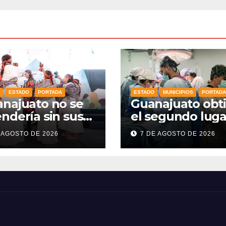
ESTADO
PORTADA
ESTADO
MUNICIPIOS
PORTADA
najuato no se
Guanajuato obt
ndería sin sus
el segundo luga
los Indígenas”:
nacional en
 AGOSTO DE 2026
7 DE AGOSTO DE 2026
a Dennise
procuración de
alece el orgullo
órganos
estado