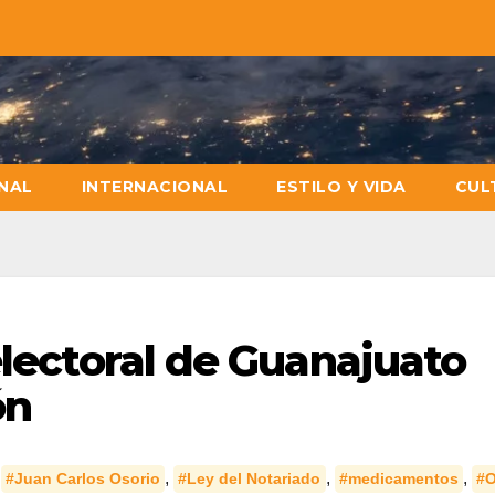
NAL
INTERNACIONAL
ESTILO Y VIDA
CUL
electoral de Guanajuato
ón
,
,
,
,
#Juan Carlos Osorio
#Ley del Notariado
#medicamentos
#O