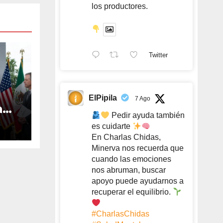
los productores.
Twitter
ElPipila
7 Ago
a
Pedir ayuda también
9
es cuidarte
cas
En Charlas Chidas,
so
Minerva nos recuerda que
cuando las emociones
nos abruman, buscar
apoyo puede ayudarnos a
recuperar el equilibrio.
#CharlasChidas