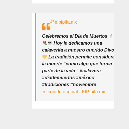
@elpipila.mx
Celebremos el Día de Muertos
Hoy le dedicamos una
calaverita a nuestro querido Divo
La tradición permite considerar
la muerte “como algo que forma
parte de la vida”. #calavera
#díademuertos #méxico
#tradiciones #noviembre
♬ sonido original - ElPípila.mx