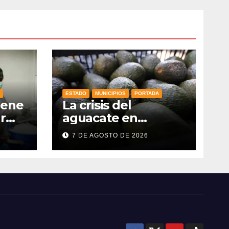
ESTADO
MUNICIPIOS
PORTADA
iene
La crisis del
r
aguacate en
Michoacán golpea
7 DE AGOSTO DE 2026
también a
productores de
Guanajuato