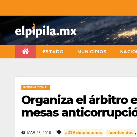
ESTADO
MUNICIPIOS
NACIO
INTERNACIONAL
Organiza el árbitro 
mesas anticorrupci
,
#319 detenciones
#contenidos
MAR 28, 2018