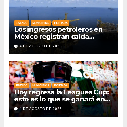
ESTADO
MUNICIPIOS
PORTADA
Los ingresos petroleros en
México registran caída
drástica en una década
4 DE AGOSTO DE 2026
ESTADO
MUNICIPIOS
PORTADA
Hoy regresa la Leagues Cup:
esto es lo que se ganará en
esta edición
4 DE AGOSTO DE 2026