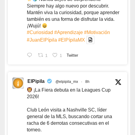
Siempre hay algo nuevo por descubrir.
Mantén viva la curiosidad, porque aprender
también es una forma de disfrutar la vida.
¡Wujú!
#Curiosidad
#Aprendizaje
#Motivación
#JuanElPípila
#ElPípilaMX
1
1
Twitter
ElPipila
@elpipila_mx
·
8h
¡La Fiera debuta en la Leagues Cup
2026!
Club León visita a Nashville SC, líder
general de la MLS, buscando cortar una
racha de 6 derrotas consecutivas en el
torneo.