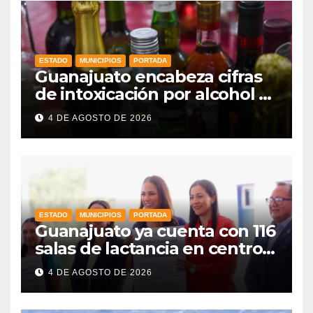
ESTADO
MUNICIPIOS
PORTADA
Guanajuato encabeza cifras
de intoxicación por alcohol a
nivel nacional
4 DE AGOSTO DE 2026
ESTADO
MUNICIPIOS
PORTADA
Guanajuato ya cuenta con 116
salas de lactancia en centros
de trabajo: Gobernadora
4 DE AGOSTO DE 2026