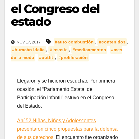
el Congreso del
estado
,
,
#auto combustión
#contenidos
NOV 17, 2017
,
,
,
#huracán Idalia
#Isssste
#medicamentos
#mes
,
,
de la moda
#outfit
#proliferación
Llegaron y se hicieron escuchar. Por primera
ocasión, el “Parlamento Estatal de
Participación Infantil” estuvo en el Congreso
del Estado.
Ahí 52 Niñas, Niños y Adolescentes
presentaron cinco propuestas para la defensa
de sus derechos.
El encuentro fue organizado