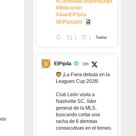
#Curiosidad
#Aprendizaje
#Motivación
#JuanElPípila
#ElPípilaMX
1
1
Twitter
ElPipila
10h
¡La Fiera debuta en la
Leagues Cup 2026!
Club León visita a
Nashville SC, líder
general de la MLS,
buscando cortar una
sos
racha de 6 derrotas
consecutivas en el torneo.