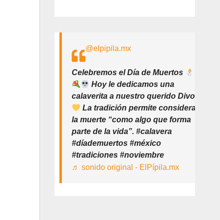
@elpipila.mx
Celebremos el Día de Muertos
Hoy le dedicamos una
calaverita a nuestro querido Divo
La tradición permite considerar
la muerte “como algo que forma
parte de la vida”. #calavera
#díademuertos #méxico
#tradiciones #noviembre
♬ sonido original - ElPípila.mx