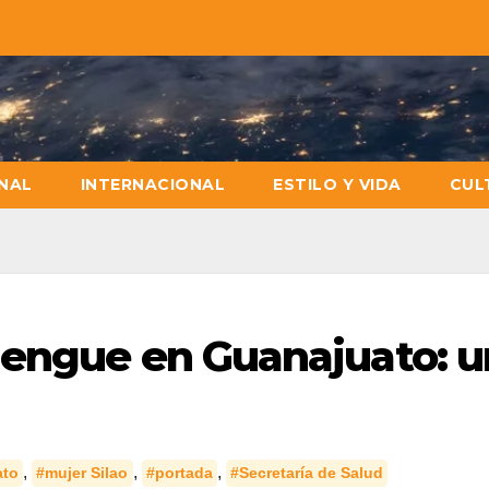
NAL
INTERNACIONAL
ESTILO Y VIDA
CUL
dengue en Guanajuato: 
,
,
,
ato
#mujer Silao
#portada
#Secretaría de Salud