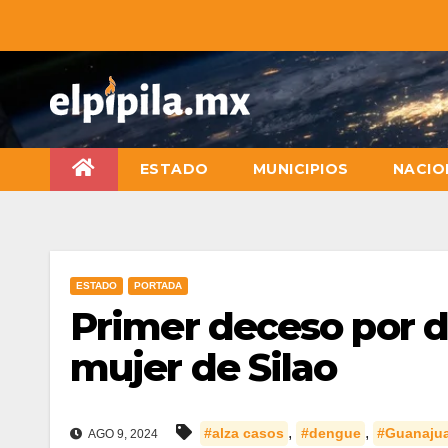
ESTADO
MUNICIPIOS
NACIO
ESTADO
PORTADA
Primer deceso por 
mujer de Silao
,
,
#alza casos
#dengue
#Guanaju
AGO 9, 2024