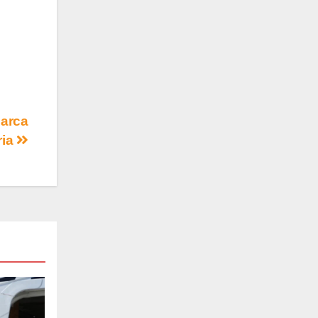
Marca
ria