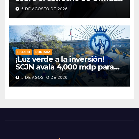
esta misma semana
5 DE AGOSTO DE 2026
ESTADO
PORTADA
¡Luz verde a la inversión!
SCJN avala 4,000 mdp para
Guanajuato: ¿en qué se usará
5 DE AGOSTO DE 2026
este dinero?