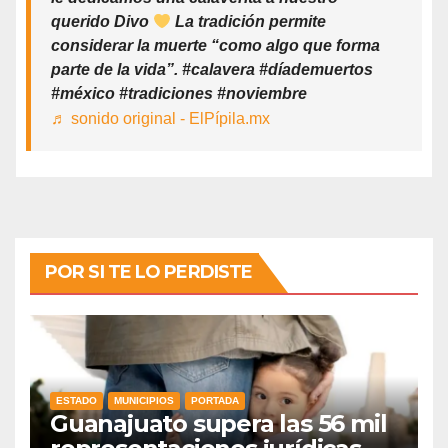
querido Divo
La tradición permite
considerar la muerte “como algo que forma
parte de la vida”. #calavera #díademuertos
#méxico #tradiciones #noviembre
♬ sonido original - ElPípila.mx
POR SI TE LO PERDISTE
ESTADO
MUNICIPIOS
PORTADA
Guanajuato supera las 56 mil