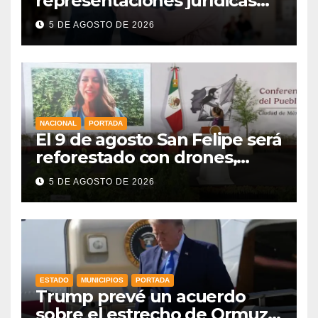
representaciones jurídicas
para tutelar los derechos de
5 DE AGOSTO DE 2026
la niñez
NACIONAL
PORTADA
El 9 de agosto San Felipe será
reforestado con drones,
como parte de la Jornada
5 DE AGOSTO DE 2026
Nacional a la que se suma
Libia
ESTADO
MUNICIPIOS
PORTADA
Trump prevé un acuerdo
sobre el estrecho de Ormuz