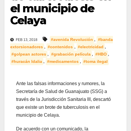
el municipio de
Celaya
,
#avenida Revolución
#banda
FEB 13, 2018
,
,
,
extorsionadores
#contenidos
#electricidad
,
,
,
#golpean actores
#grabación película
#HBO
,
,
#huracán Idalia
#medicamentos
#toma ilegal
Ante las falsas informaciones y rumores, la
Secretaría de Salud de Guanajuato (SSG) a
través de la Jurisdicción Sanitaria III, descartó
que existe un brote de tuberculosis en el
municipio de Celaya.
De acuerdo con un comunicado, la