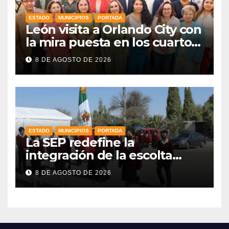
ESTADO
MUNICIPIOS
PORTADA
León visita a Orlando City con
la mira puesta en los cuartos
de final
8 DE AGOSTO DE 2026
ESTADO
MUNICIPIOS
PORTADA
La SEP redefine la
integración de la escolta
escolar prioritando la
8 DE AGOSTO DE 2026
inclusión