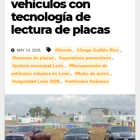
vehículos con
tecnología de
lectura de placas
,
,
#Honda
#Jorge Guillén Rico
MAY 14, 2026
,
,
#lectores de placas
#operativos preventivos
,
#policía municipal León
#Recuperación de
,
,
vehículos robados en León
#Robo de autos
,
#seguridad León 2026
#vehículos foráneos