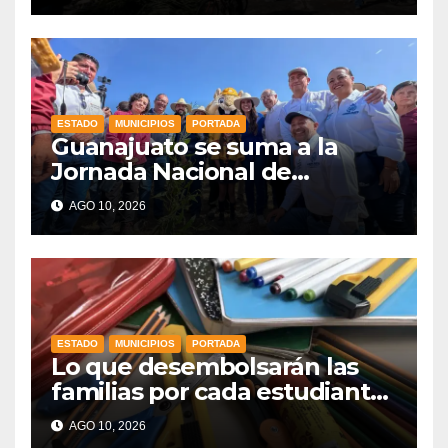
sacude diversas regiones de
Colombia
ESTADO
MUNICIPIOS
PORTADA
Guanajuato se suma a la
Jornada Nacional de
Reforestación con la meta de
AGO 10, 2026
sembrar 4,580 plantas
ESTADO
MUNICIPIOS
PORTADA
Lo que desembolsarán las
familias por cada estudiante
en el nuevo ciclo 2026-2027
AGO 10, 2026