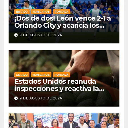
ESTADO
MUNICIPIOS
PORTADA
¡Dos de dos! León vence 2-1 a
Orlando City y acaricia los
cuartos de final
9 DE AGOSTO DE 2026
ESTADO
MUNICIPIOS
PORTADA
Estados Unidos reanuda
inspecciones y reactiva la
exportación de aguacate
9 DE AGOSTO DE 2026
mexicano