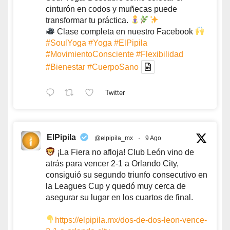
cinturón en codos y muñecas puede
transformar tu práctica.
Clase completa en nuestro Facebook
#SoulYoga
#Yoga
#ElPipila
#MovimientoConsciente
#Flexibilidad
#Bienestar
#CuerpoSano
Twitter
ElPipila
@elpipila_mx
·
9 Ago
¡La Fiera no afloja! Club León vino de
atrás para vencer 2-1 a Orlando City,
consiguió su segundo triunfo consecutivo en
la Leagues Cup y quedó muy cerca de
asegurar su lugar en los cuartos de final.
https://elpipila.mx/dos-de-dos-leon-vence-