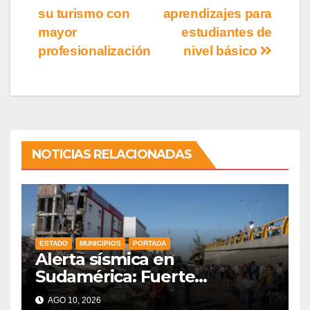
su turismo con
aprendizajes para
mayor
estudiantes de
profesionalización
nivel básico
NOTICIAS RELACIONADAS
ESTADO
MUNICIPIOS
PORTADA
Alerta sísmica en
Sudamérica: Fuerte
terremoto de magnitud 7.4
AGO 10, 2026