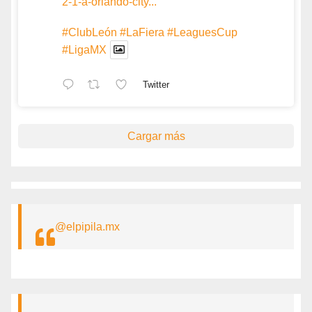
2-1-a-orlando-city...
#ClubLeón
#LaFiera
#LeaguesCup
#LigaMX
Twitter
Cargar más
@elpipila.mx