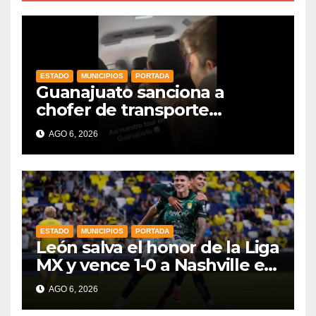
ESTADO
MUNICIPIOS
PORTADA
Guanajuato sanciona a
chofer de transporte
turístico e intensifica
AGO 6, 2026
operativos de vigilancia
ESTADO
MUNICIPIOS
PORTADA
León salva el honor de la Liga
MX y vence 1-0 a Nashville en
la Leagues Cup 2026
AGO 6, 2026