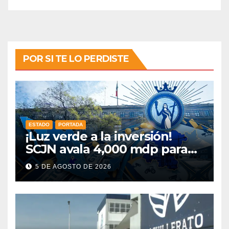
POR SI TE LO PERDISTE
ESTADO
PORTADA
¡Luz verde a la inversión!
SCJN avala 4,000 mdp para
Guanajuato: ¿en qué se usará
5 DE AGOSTO DE 2026
este dinero?