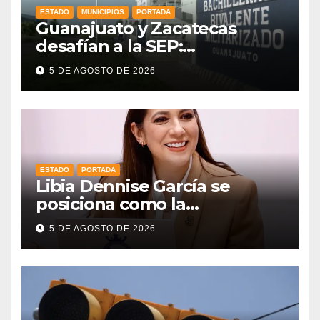
ESTADO
MUNICIPIOS
PORTADA
Guanajuato y Zacatecas
desafían a la SEP:
mantendrán en operación
5 DE AGOSTO DE 2026
sus prepas militarizadas
ESTADO
PORTADA
Libia Dennise García se
posiciona como la
gobernadora mejor evaluada
5 DE AGOSTO DE 2026
del país, según CE Research