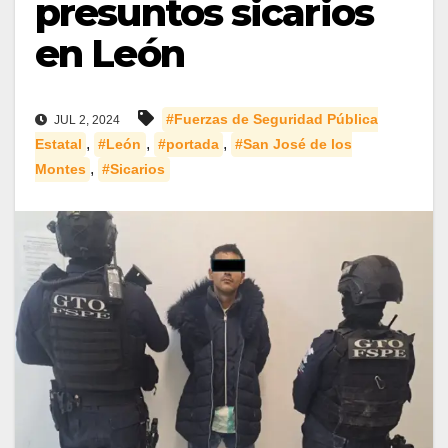
presuntos sicarios
en León
#Fuerzas de Seguridad Pública
JUL 2, 2024
,
,
,
Estatal
#León
#portada
#San José de los
,
Montes
#Sicarios