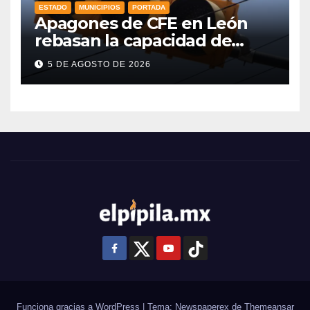
ESTADO
MUNICIPIOS
PORTADA
Apagones de CFE en León
rebasan la capacidad de
respaldo en red de
5 DE AGOSTO DE 2026
semáforos
Funciona gracias a WordPress
|
Tema: Newspaperex de
Themeansar