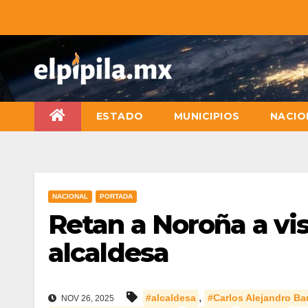
ESTADO
MUNICIPIOS
NACIO
NACIONAL
PORTADA
Retan a Noroña a vis
alcaldesa
,
#alcaldesa
#Carlos Alejandro Bau
NOV 26, 2025