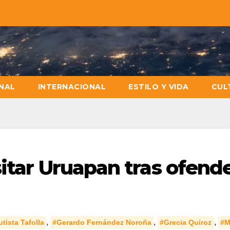
NAL
INTERNACIONAL
ESTILO Y VIDA
CUL
itar Uruapan tras ofende
,
,
,
tista Tafolla
#Gerardo Fernández Noroña
#Grecia Quiroz
#M