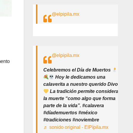
@elpipila.mx
@elpipila.mx
mento
Celebremos el Día de Muertos
Hoy le dedicamos una
calaverita a nuestro querido Divo
La tradición permite considerar
la muerte “como algo que forma
parte de la vida”. #calavera
#díademuertos #méxico
#tradiciones #noviembre
♬ sonido original - ElPípila.mx