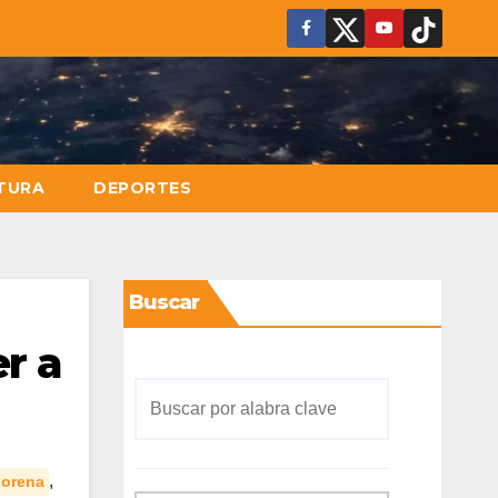
TURA
DEPORTES
Buscar
r a
,
orena