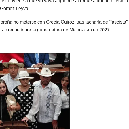
e le conviene a que yo vaya a que me acerque a donde él esté a
o Gómez Leyva.
oroña no meterse con Grecia Quiroz, tras tacharla de “fascista”
para competir por la gubernatura de Michoacán en 2027.