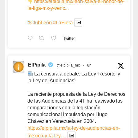
https://elpipila.mx/leon-salva-el-honor-de-
la-liga-mx-y-venc...
#ClubLeón
#LaFiera
Twitter
ElPipila
@elpipila_mx
·
8h
La censura a debate: La Ley 'Resorte' y
la Ley de 'Audiencias'
La reciente propuesta de la Ley de Derechos
de las Audiencias de la 4T ha reavivado las
comparaciones con la legislación
comunicacional impulsada por Hugo
Chávez en Venezuela en 2004.
https://elpipila.mx/la-ley-de-audiencias-en-
mexico-y-la-ley-...