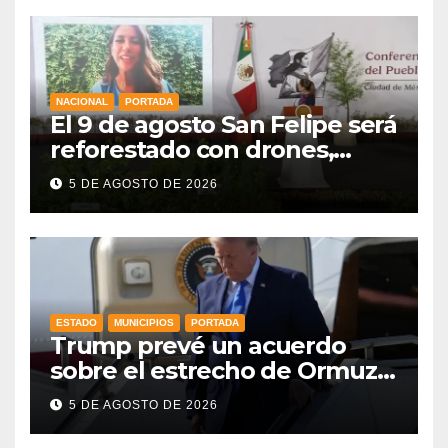
NACIONAL
PORTADA
El 9 de agosto San Felipe será
reforestado con drones,
como parte de la Jornada
5 DE AGOSTO DE 2026
Nacional a la que se suma
Libia
ESTADO
MUNICIPIOS
PORTADA
Trump prevé un acuerdo
sobre el estrecho de Ormuz
esta misma semana
5 DE AGOSTO DE 2026