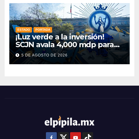
ESTADO
PORTADA
¡Luz verde a la inversión!
SCJN avala 4,000 mdp para
Guanajuato: ¿en qué se usará
5 DE AGOSTO DE 2026
este dinero?