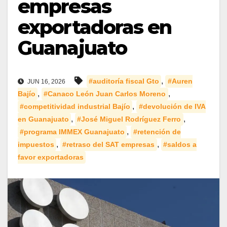
empresas
exportadoras en
Guanajuato
,
#auditoría fiscal Gto
#Auren
JUN 16, 2026
,
,
Bajío
#Canaco León Juan Carlos Moreno
,
#competitividad industrial Bajío
#devolución de IVA
,
,
en Guanajuato
#José Miguel Rodríguez Ferro
,
#programa IMMEX Guanajuato
#retención de
,
,
impuestos
#retraso del SAT empresas
#saldos a
favor exportadoras