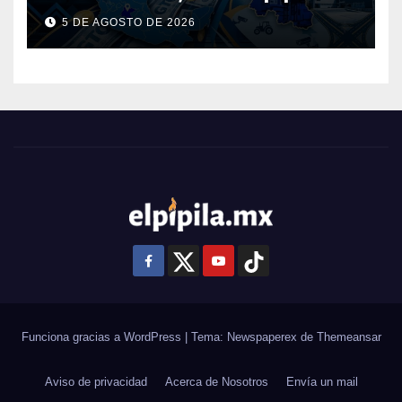
Guanajuato: ¿en qué se usará
5 DE AGOSTO DE 2026
este dinero?
Funciona gracias a WordPress
|
Tema: Newspaperex de
Themeansar
Aviso de privacidad
Acerca de Nosotros
Envía un mail