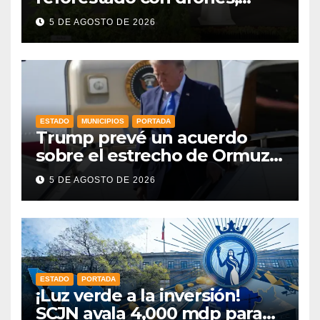
como parte de la Jornada
5 DE AGOSTO DE 2026
Nacional a la que se suma
Libia
ESTADO
MUNICIPIOS
PORTADA
Trump prevé un acuerdo
sobre el estrecho de Ormuz
esta misma semana
5 DE AGOSTO DE 2026
ESTADO
PORTADA
¡Luz verde a la inversión!
SCJN avala 4,000 mdp para