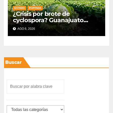
ESTADO
PORTADA
¿Crisis por brote de
cyclospora? Guanajuato
mantiene intactas sus
AGO 6, 2026
exportaciones
agroalimentarias y crece 25%
Buscar