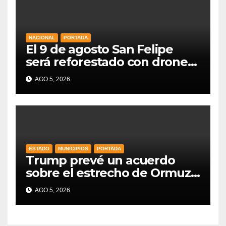
NACIONAL
PORTADA
El 9 de agosto San Felipe
será reforestado con drones,
como parte de la Jornada
AGO 5, 2026
Nacional a la que se suma
Libia
ESTADO
MUNICIPIOS
PORTADA
Trump prevé un acuerdo
sobre el estrecho de Ormuz
esta misma semana
AGO 5, 2026