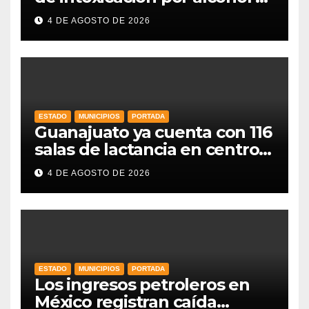
nivel nacional
4 DE AGOSTO DE 2026
ESTADO
MUNICIPIOS
PORTADA
Guanajuato ya cuenta con 116
salas de lactancia en centros
de trabajo: Gobernadora
4 DE AGOSTO DE 2026
ESTADO
MUNICIPIOS
PORTADA
Los ingresos petroleros en
México registran caída