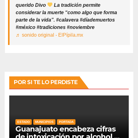
querido Divo
La tradición permite
considerar la muerte “como algo que forma
parte de la vida”. #calavera #díademuertos
#méxico #tradiciones #noviembre
♬ sonido original - ElPípila.mx
POR SI TE LO PERDISTE
ESTADO
MUNICIPIOS
PORTADA
Guanajuato encabeza cifras
de intoxicación por alcohol a