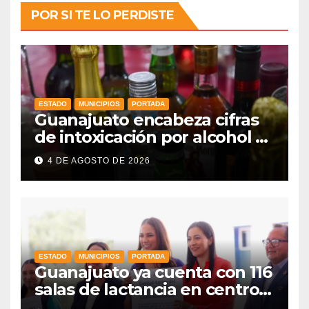
POR SI TE LO PERDISTE
ESTADO
MUNICIPIOS
PORTADA
Guanajuato encabeza cifras
de intoxicación por alcohol a
nivel nacional
4 DE AGOSTO DE 2026
ESTADO
MUNICIPIOS
PORTADA
Guanajuato ya cuenta con 116
salas de lactancia en centros
de trabajo: Gobernadora