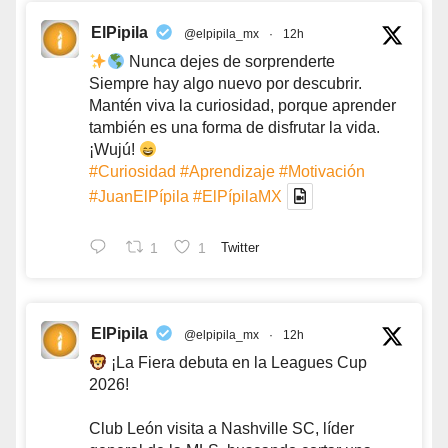
ElPipila
@elpipila_mx
·
12h
Nunca dejes de sorprenderte
Siempre hay algo nuevo por descubrir.
Mantén viva la curiosidad, porque aprender
también es una forma de disfrutar la vida.
¡Wujú!
#Curiosidad
#Aprendizaje
#Motivación
#JuanElPípila
#ElPípilaMX
1
1
Twitter
ElPipila
@elpipila_mx
·
12h
¡La Fiera debuta en la Leagues Cup
2026!
Club León visita a Nashville SC, líder