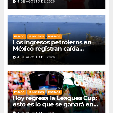
4 DE AGOSTO DE 2026
ESTADO
MUNICIPIOS
PORTADA
Los ingresos petroleros en
México registran caída
drástica en una década
4 DE AGOSTO DE 2026
ESTADO
MUNICIPIOS
PORTADA
Hoy regresa la Leagues Cup:
esto es lo que se ganará en
esta edición
4 DE AGOSTO DE 2026