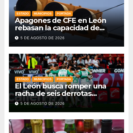
ESTADO
MUNICIPIOS
PORTADA
Apagones de CFE en León
rebasan la capacidad de
respaldo en red de
5 DE AGOSTO DE 2026
semáforos
ESTADO
MUNICIPIOS
PORTADA
El León busca romper una
racha de seis derrotas
consecutivas en Leagues Cup
5 DE AGOSTO DE 2026
ante Nashville