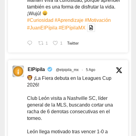
Mantén viva la curiosidad, porque aprender
también es una forma de disfrutar la vida.
¡Wujú!
#Curiosidad
#Aprendizaje
#Motivación
#JuanElPípila
#ElPípilaMX
1
1
Twitter
ElPipila
@elpipila_mx
·
5 Ago
¡La Fiera debuta en la Leagues Cup
2026!
Club León visita a Nashville SC, líder
general de la MLS, buscando cortar una
racha de 6 derrotas consecutivas en el
torneo.
León llega motivado tras vencer 1-0 a