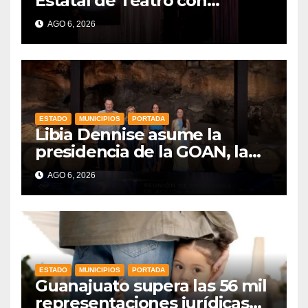
Estatal de Teatro con
producciones locales
AGO 6, 2026
ESTADO
MUNICIPIOS
PORTADA
Libia Dennise asume la
presidencia de la GOAN, la
alianza de gobernadores del
AGO 6, 2026
PAN
ESTADO
MUNICIPIOS
PORTADA
Guanajuato supera las 56 mil
representaciones jurídicas