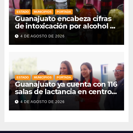
ESTADO
MUNICIPIOS
PORTADA
Guanajuato encabeza cifras
de intoxicación por alcohol a
nivel nacional
4 DE AGOSTO DE 2026
ESTADO
MUNICIPIOS
PORTADA
Guanajuato ya cuenta con 116
salas de lactancia en centros
de trabajo: Gobernadora
4 DE AGOSTO DE 2026