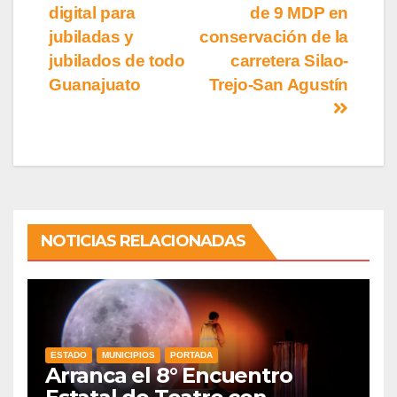
digital para
de 9 MDP en
jubiladas y
conservación de la
jubilados de todo
carretera Silao-
Guanajuato
Trejo-San Agustín
NOTICIAS RELACIONADAS
ESTADO
MUNICIPIOS
PORTADA
Arranca el 8° Encuentro