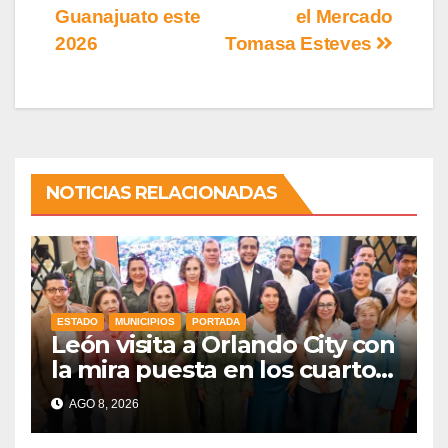
Guanajuato este
el Mercado
2026
Tomasa Esteves
NOTICIAS RELACIONADAS
ESTADO
MUNICIPIOS
PORTADA
León visita a Orlando City con
la mira puesta en los cuartos
de final
AGO 8, 2026