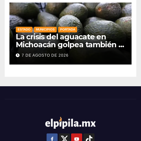
ESTADO
MUNICIPIOS
PORTADA
La crisis del aguacate en
Michoacán golpea también a
productores de Guanajuato
7 DE AGOSTO DE 2026