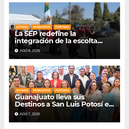
ESTADO
MUNICIPIOS
PORTADA
La SEP redefine la
integración de la escolta
escolar prioritando la
AGO 8, 2026
inclusión
ESTADO
MUNICIPIOS
PORTADA
Guanajuato lleva sus
Destinos a San Luis Potosí en
vísperas de la FENAPO
AGO 7, 2026