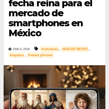
fecha reina para el
mercado de
smartphones en
México
,
,
#celulares
#DIA DE REYES
ENE 6, 2026
,
#regalos
#smart phones