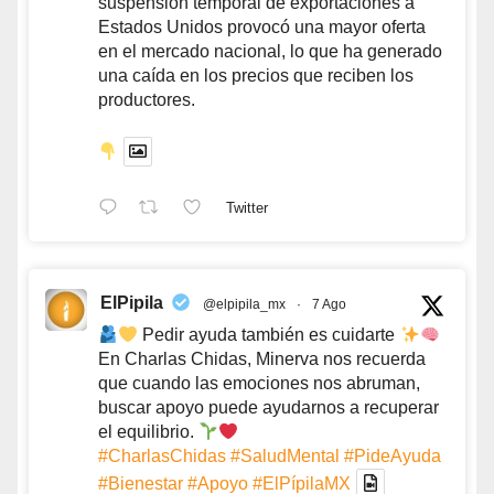
suspensión temporal de exportaciones a
Estados Unidos provocó una mayor oferta
en el mercado nacional, lo que ha generado
una caída en los precios que reciben los
productores.
Twitter
ElPipila
@elpipila_mx
·
7 Ago
Pedir ayuda también es cuidarte
En Charlas Chidas, Minerva nos recuerda
que cuando las emociones nos abruman,
buscar apoyo puede ayudarnos a recuperar
el equilibrio.
#CharlasChidas
#SaludMental
#PideAyuda
#Bienestar
#Apoyo
#ElPípilaMX