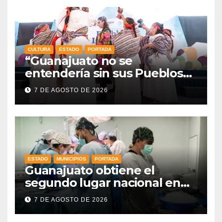
CULTURA
ESTADO
PORTADA
“Guanajuato no se
entendería sin sus Pueblos
Indígenas”: Libia Dennise
7 DE AGOSTO DE 2026
fortalece el orgullo del
estado
ESTADO
MUNICIPIOS
PORTADA
Guanajuato obtiene el
segundo lugar nacional en
procuración de órganos
7 DE AGOSTO DE 2026