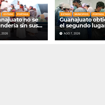
ESTADO
PORTADA
ESTADO
MUNICIPIOS
PORTADA
najuato no se
Guanajuato obt
ndería sin sus
el segundo luga
los Indígenas”:
nacional en
, 2026
AGO 7, 2026
a Dennise
procuración de
alece el orgullo
órganos
estado