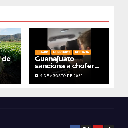
ESTADO
MUNICIPIOS
PORTADA
e de
Guanajuato
sanciona a chofer
de transporte
6 DE AGOSTO DE 2026
as
turístico e
es
intensifica
s y
operativos de
vigilancia