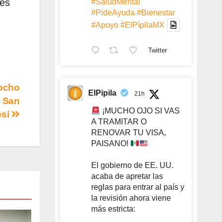
 es
#SaludMental
#PideAyuda
#Bienestar
#Apoyo
#ElPípilaMX
Twitter
 ocho
ElPipila
21h
n San
¡MUCHO OJO SI VAS
osí
A TRAMITAR O
RENOVAR TU VISA,
PAISANO!
El gobierno de EE. UU.
acaba de apretar las
reglas para entrar al país y
la revisión ahora viene
más estricta: