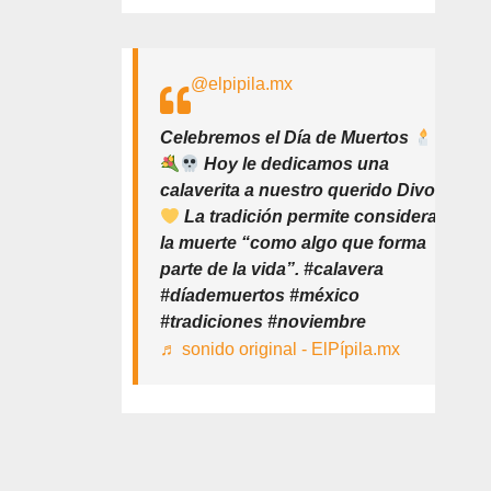
@elpipila.mx
Celebremos el Día de Muertos
Hoy le dedicamos una
calaverita a nuestro querido Divo
La tradición permite considerar
la muerte “como algo que forma
parte de la vida”. #calavera
#díademuertos #méxico
#tradiciones #noviembre
♬ sonido original - ElPípila.mx