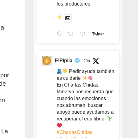
los productores.
ía
Twitter
ElPipila
20h
Pedir ayuda también
 por
es cuidarte
 de
En Charlas Chidas,
Minerva nos recuerda que
cuando las emociones
ón
nos abruman, buscar
apoyo puede ayudarnos a
recuperar el equilibrio.
 La
#CharlasChidas