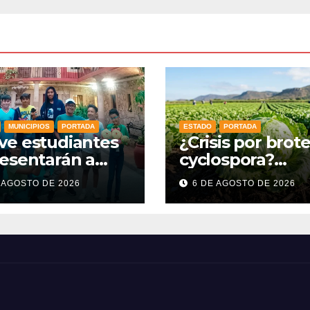
MUNICIPIOS
PORTADA
ESTADO
PORTADA
ve estudiantes
¿Crisis por brot
esentarán a
cyclospora?
ajuato en la
Guanajuato
 AGOSTO DE 2026
6 DE AGOSTO DE 2026
mpiada Mexicana
mantiene intact
Matemáticas
sus exportacion
6
agroalimentaria
crece 25%