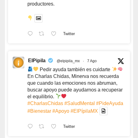
productores.
Twitter
ElPipila
@elpipila_mx
·
7 Ago
Pedir ayuda también es cuidarte
En Charlas Chidas, Minerva nos recuerda
que cuando las emociones nos abruman,
buscar apoyo puede ayudarnos a recuperar
el equilibrio.
#CharlasChidas
#SaludMental
#PideAyuda
#Bienestar
#Apoyo
#ElPípilaMX
Twitter