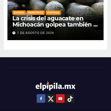
ESTADO
MUNICIPIOS
PORTADA
La crisis del aguacate en
Michoacán golpea también a
productores de Guanajuato
7 DE AGOSTO DE 2026