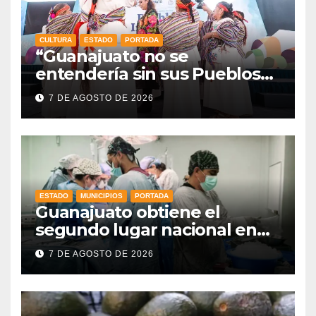
CULTURA
ESTADO
PORTADA
“Guanajuato no se
entendería sin sus Pueblos
Indígenas”: Libia Dennise
7 DE AGOSTO DE 2026
fortalece el orgullo del
estado
ESTADO
MUNICIPIOS
PORTADA
Guanajuato obtiene el
segundo lugar nacional en
procuración de órganos
7 DE AGOSTO DE 2026