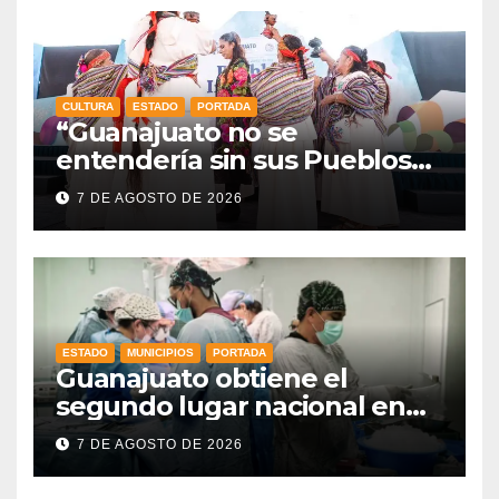
CULTURA
ESTADO
PORTADA
“Guanajuato no se
entendería sin sus Pueblos
Indígenas”: Libia Dennise
7 DE AGOSTO DE 2026
fortalece el orgullo del
estado
ESTADO
MUNICIPIOS
PORTADA
Guanajuato obtiene el
segundo lugar nacional en
procuración de órganos
7 DE AGOSTO DE 2026