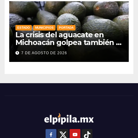
ESTADO
MUNICIPIOS
PORTADA
La crisis del aguacate en
Michoacán golpea también a
productores de Guanajuato
7 DE AGOSTO DE 2026