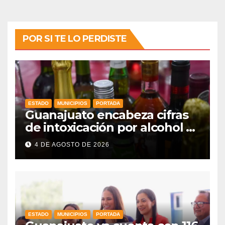
POR SI TE LO PERDISTE
ESTADO
MUNICIPIOS
PORTADA
Guanajuato encabeza cifras
de intoxicación por alcohol a
nivel nacional
4 DE AGOSTO DE 2026
ESTADO
MUNICIPIOS
PORTADA