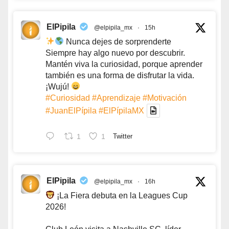
ElPipila
@elpipila_mx
·
15h
Nunca dejes de sorprenderte
Siempre hay algo nuevo por descubrir.
Mantén viva la curiosidad, porque aprender
también es una forma de disfrutar la vida.
¡Wujú!
#Curiosidad
#Aprendizaje
#Motivación
#JuanElPípila
#ElPípilaMX
1
1
Twitter
ElPipila
@elpipila_mx
·
16h
¡La Fiera debuta en la Leagues Cup
2026!