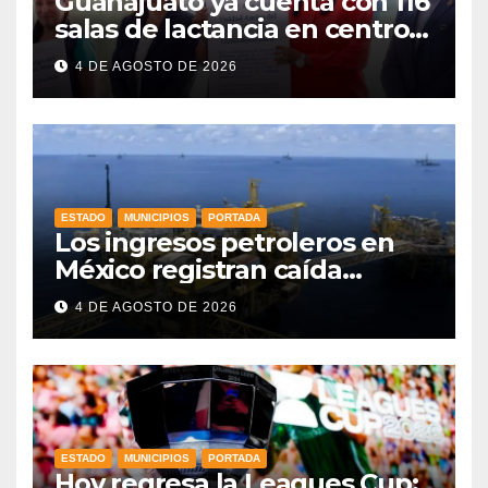
Guanajuato ya cuenta con 116
salas de lactancia en centros
de trabajo: Gobernadora
4 DE AGOSTO DE 2026
ESTADO
MUNICIPIOS
PORTADA
Los ingresos petroleros en
México registran caída
drástica en una década
4 DE AGOSTO DE 2026
ESTADO
MUNICIPIOS
PORTADA
Hoy regresa la Leagues Cup: