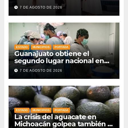
Indígenas”: Libia Dennise
7 DE AGOSTO DE 2026
fortalece el orgullo del
estado
ESTADO
MUNICIPIOS
PORTADA
Guanajuato obtiene el
segundo lugar nacional en
procuración de órganos
7 DE AGOSTO DE 2026
ESTADO
MUNICIPIOS
PORTADA
La crisis del aguacate en
Michoacán golpea también a