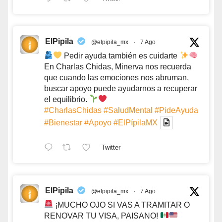
ElPipila
@elpipila_mx
·
7 Ago
Pedir ayuda también es cuidarte
En Charlas Chidas, Minerva nos recuerda
que cuando las emociones nos abruman,
buscar apoyo puede ayudarnos a recuperar
el equilibrio.
#CharlasChidas
#SaludMental
#PideAyuda
#Bienestar
#Apoyo
#ElPípilaMX
Twitter
ElPipila
@elpipila_mx
·
7 Ago
¡MUCHO OJO SI VAS A TRAMITAR O
RENOVAR TU VISA, PAISANO!