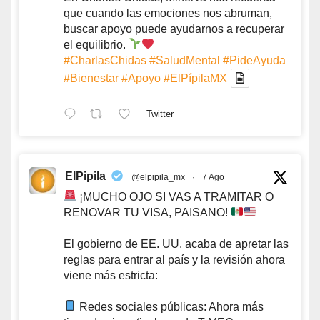
que cuando las emociones nos abruman,
buscar apoyo puede ayudarnos a recuperar
el equilibrio.
#CharlasChidas
#SaludMental
#PideAyuda
#Bienestar
#Apoyo
#ElPípilaMX
Twitter
ElPipila
@elpipila_mx
·
7 Ago
¡MUCHO OJO SI VAS A TRAMITAR O
RENOVAR TU VISA, PAISANO!
El gobierno de EE. UU. acaba de apretar las
reglas para entrar al país y la revisión ahora
viene más estricta:
Redes sociales públicas: Ahora más