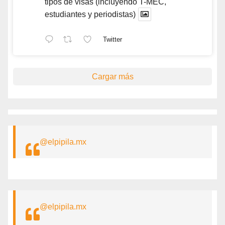
tipos de visas (incluyendo T-MEC,
estudiantes y periodistas)
Twitter
Cargar más
@elpipila.mx
@elpipila.mx