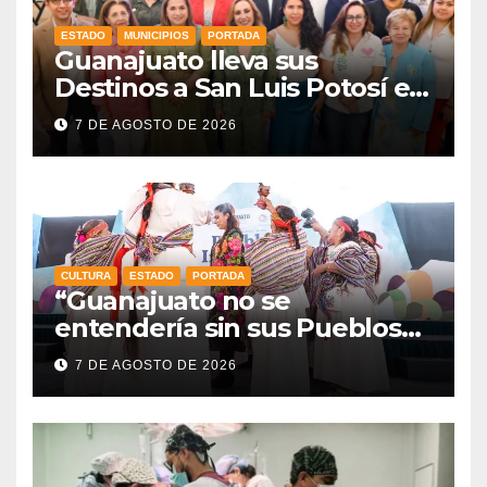
ESTADO
MUNICIPIOS
PORTADA
Guanajuato lleva sus
Destinos a San Luis Potosí en
vísperas de la FENAPO
7 DE AGOSTO DE 2026
CULTURA
ESTADO
PORTADA
“Guanajuato no se
entendería sin sus Pueblos
Indígenas”: Libia Dennise
7 DE AGOSTO DE 2026
fortalece el orgullo del
estado