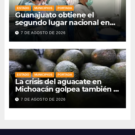
ESTADO
MUNICIPIOS
PORTADA
Guanajuato obtiene el
segundo lugar nacional en
procuración de órganos
7 DE AGOSTO DE 2026
ESTADO
MUNICIPIOS
PORTADA
La crisis del aguacate en
Michoacán golpea también a
productores de Guanajuato
7 DE AGOSTO DE 2026