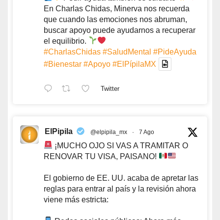
En Charlas Chidas, Minerva nos recuerda
que cuando las emociones nos abruman,
buscar apoyo puede ayudarnos a recuperar
el equilibrio.
#CharlasChidas
#SaludMental
#PideAyuda
#Bienestar
#Apoyo
#ElPípilaMX
Twitter
ElPipila
@elpipila_mx
·
7 Ago
¡MUCHO OJO SI VAS A TRAMITAR O
RENOVAR TU VISA, PAISANO!
El gobierno de EE. UU. acaba de apretar las
reglas para entrar al país y la revisión ahora
viene más estricta: