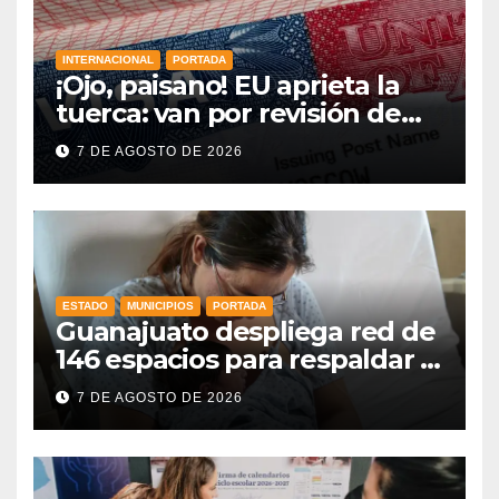
INTERNACIONAL
PORTADA
¡Ojo, paisano! EU aprieta la
tuerca: van por revisión de
redes sociales para más visas
7 DE AGOSTO DE 2026
y nuevas reglas en la frontera
ESTADO
MUNICIPIOS
PORTADA
Guanajuato despliega red de
146 espacios para respaldar la
lactancia materna
7 DE AGOSTO DE 2026