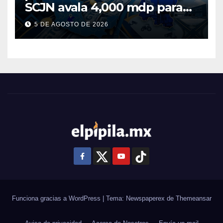
SCJN avala 4,000 mdp para
Guanajuato: ¿en qué se usará
5 DE AGOSTO DE 2026
este dinero?
Funciona gracias a WordPress
|
Tema: Newspaperex de
Themeansar