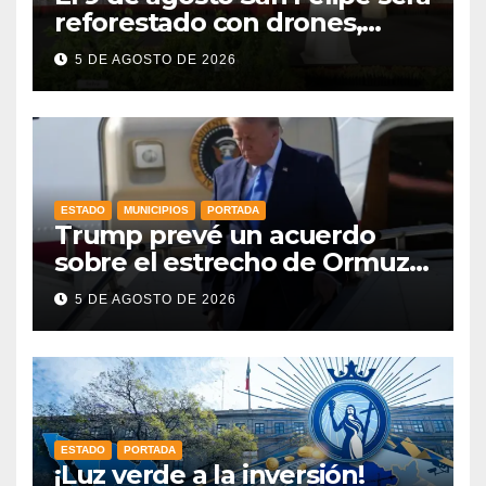
reforestado con drones,
como parte de la Jornada
5 DE AGOSTO DE 2026
Nacional a la que se suma
Libia
ESTADO
MUNICIPIOS
PORTADA
Trump prevé un acuerdo
sobre el estrecho de Ormuz
esta misma semana
5 DE AGOSTO DE 2026
ESTADO
PORTADA
¡Luz verde a la inversión!