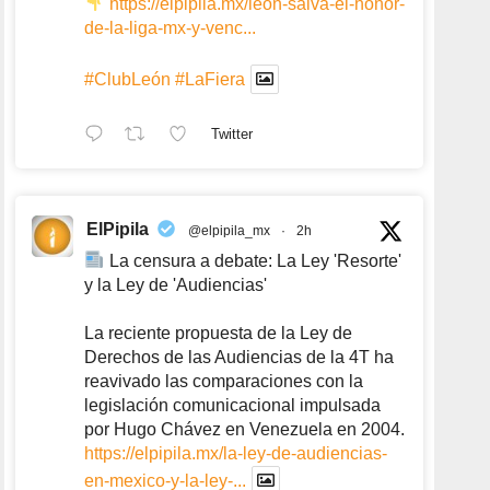
https://elpipila.mx/leon-salva-el-honor-
de-la-liga-mx-y-venc...
#ClubLeón
#LaFiera
Twitter
ElPipila
@elpipila_mx
·
2h
La censura a debate: La Ley 'Resorte'
y la Ley de 'Audiencias'
La reciente propuesta de la Ley de
Derechos de las Audiencias de la 4T ha
reavivado las comparaciones con la
legislación comunicacional impulsada
por Hugo Chávez en Venezuela en 2004.
https://elpipila.mx/la-ley-de-audiencias-
en-mexico-y-la-ley-...