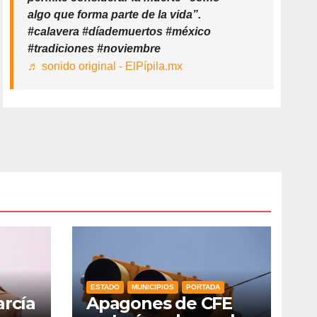
algo que forma parte de la vida”.
#calavera #díademuertos #méxico
#tradiciones #noviembre
♬ sonido original - ElPípila.mx
ESTADO
MUNICIPIOS
PORTADA
arcía
Apagones de CFE