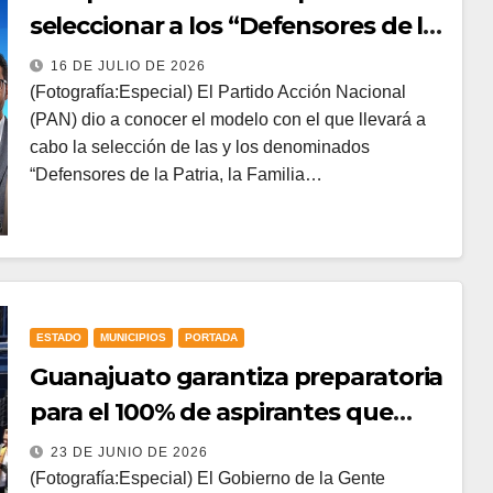
seleccionar a los “Defensores de la
Patria, la Familia y la Libertad” en
16 DE JULIO DE 2026
Guanajuato
(Fotografía:Especial) El Partido Acción Nacional
(PAN) dio a conocer el modelo con el que llevará a
cabo la selección de las y los denominados
“Defensores de la Patria, la Familia…
ESTADO
MUNICIPIOS
PORTADA
Guanajuato garantiza preparatoria
para el 100% de aspirantes que
concluyeron la secundaria
23 DE JUNIO DE 2026
(Fotografía:Especial) El Gobierno de la Gente