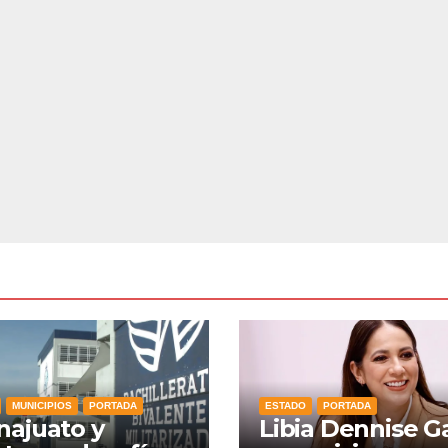
MUNICIPIOS
PORTADA
ESTADO
PORTADA
ajuato y
Libia Dennise G