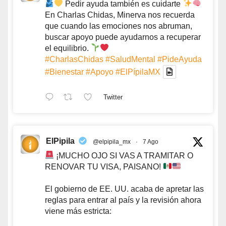
Pedir ayuda también es cuidarte
En Charlas Chidas, Minerva nos recuerda
que cuando las emociones nos abruman,
buscar apoyo puede ayudarnos a recuperar
el equilibrio.
#CharlasChidas
#SaludMental
#PideAyuda
#Bienestar
#Apoyo
#ElPípilaMX
Twitter
ElPipila
@elpipila_mx
·
7 Ago
¡MUCHO OJO SI VAS A TRAMITAR O
RENOVAR TU VISA, PAISANO!
El gobierno de EE. UU. acaba de apretar las
reglas para entrar al país y la revisión ahora
viene más estricta: