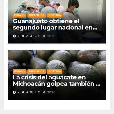
ESTADO
MUNICIPIOS
PORTADA
Guanajuato obtiene el
segundo lugar nacional en
procuración de órganos
7 DE AGOSTO DE 2026
ESTADO
MUNICIPIOS
PORTADA
La crisis del aguacate en
Michoacán golpea también a
productores de Guanajuato
7 DE AGOSTO DE 2026