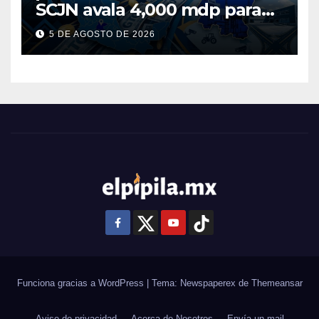
SCJN avala 4,000 mdp para
Guanajuato: ¿en qué se usará
5 DE AGOSTO DE 2026
este dinero?
Funciona gracias a WordPress
|
Tema: Newspaperex de
Themeansar
Aviso de privacidad
Acerca de Nosotros
Envía un mail