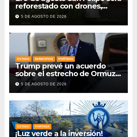
reforestado con drones,
como parte de la Jornada
5 DE AGOSTO DE 2026
Nacional a la que se suma
Libia
ESTADO
MUNICIPIOS
PORTADA
Trump prevé un acuerdo
sobre el estrecho de Ormuz
esta misma semana
5 DE AGOSTO DE 2026
ESTADO
PORTADA
¡Luz verde a la inversión!