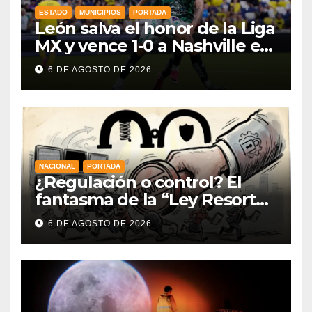
ESTADO
MUNICIPIOS
PORTADA
León salva el honor de la Liga
MX y vence 1-0 a Nashville en
la Leagues Cup 2026
6 DE AGOSTO DE 2026
NACIONAL
PORTADA
¿Regulación o control? El
fantasma de la “Ley Resorte”
venezolana revive con la
6 DE AGOSTO DE 2026
nueva Ley de Audiencias en
México