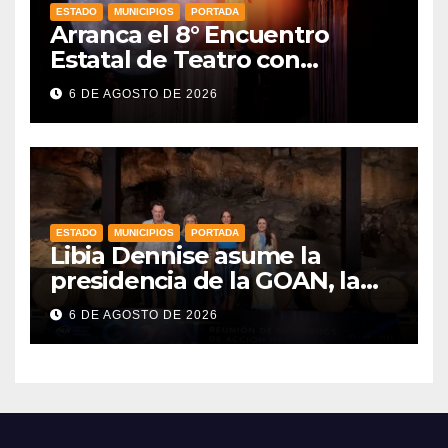
ESTADO
MUNICIPIOS
PORTADA
Arranca el 8° Encuentro
Estatal de Teatro con
producciones locales
6 DE AGOSTO DE 2026
ESTADO
MUNICIPIOS
PORTADA
Libia Dennise asume la
presidencia de la GOAN, la
alianza de gobernadores del
6 DE AGOSTO DE 2026
PAN