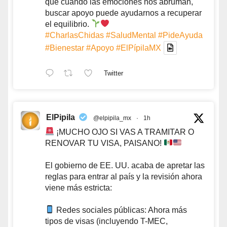
que cuando las emociones nos abruman,
buscar apoyo puede ayudarnos a recuperar
el equilibrio.
#CharlasChidas
#SaludMental
#PideAyuda
#Bienestar
#Apoyo
#ElPípilaMX
Twitter
ElPipila
@elpipila_mx
·
1h
¡MUCHO OJO SI VAS A TRAMITAR O
RENOVAR TU VISA, PAISANO!
El gobierno de EE. UU. acaba de apretar las
reglas para entrar al país y la revisión ahora
viene más estricta:
Redes sociales públicas: Ahora más
tipos de visas (incluyendo T-MEC,