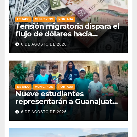
ESTADO
MUNICIPIOS
PORTADA
Tensión migratoria dispara el
flujo de dólares hacia
municipios de Guanajuato
6 DE AGOSTO DE 2026
ESTADO
MUNICIPIOS
PORTADA
Nueve estudiantes
representarán a Guanajuato
en la Olimpiada Mexicana de
6 DE AGOSTO DE 2026
Matemáticas 2026