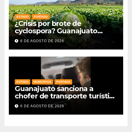
ESTADO
PORTADA
¿Crisis por brote de
cyclospora? Guanajuato
mantiene intactas sus
6 DE AGOSTO DE 2026
exportaciones
agroalimentarias y crece 25%
ESTADO
MUNICIPIOS
PORTADA
Guanajuato sanciona a
chofer de transporte turístico
e intensifica operativos de
6 DE AGOSTO DE 2026
vigilancia