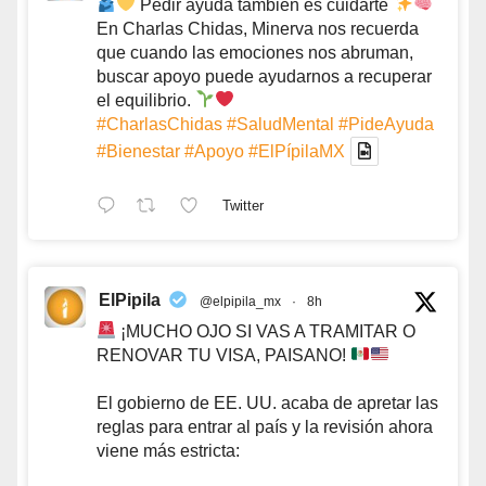
Pedir ayuda también es cuidarte
En Charlas Chidas, Minerva nos recuerda
que cuando las emociones nos abruman,
buscar apoyo puede ayudarnos a recuperar
el equilibrio.
#CharlasChidas
#SaludMental
#PideAyuda
#Bienestar
#Apoyo
#ElPípilaMX
Twitter
ElPipila
@elpipila_mx
·
8h
¡MUCHO OJO SI VAS A TRAMITAR O
RENOVAR TU VISA, PAISANO!
El gobierno de EE. UU. acaba de apretar las
reglas para entrar al país y la revisión ahora
viene más estricta: