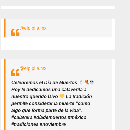
@elpipila.mx
@elpipila.mx
Celebremos el Día de Muertos
Hoy le dedicamos una calaverita a
nuestro querido Divo
La tradición
permite considerar la muerte “como
algo que forma parte de la vida”.
#calavera #díademuertos #méxico
#tradiciones #noviembre