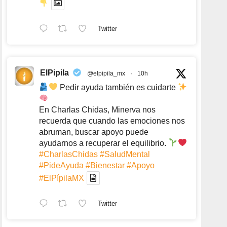
Twitter
ElPipila
@elpipila_mx
·
10h
Pedir ayuda también es cuidarte
En Charlas Chidas, Minerva nos
recuerda que cuando las emociones nos
abruman, buscar apoyo puede
ayudarnos a recuperar el equilibrio.
#CharlasChidas
#SaludMental
#PideAyuda
#Bienestar
#Apoyo
#ElPípilaMX
Twitter