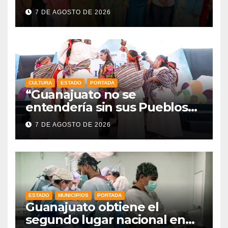
vísperas de la FENAPO
7 DE AGOSTO DE 2026
CULTURA
ESTADO
PORTADA
“Guanajuato no se
entendería sin sus Pueblos
Indígenas”: Libia Dennise
7 DE AGOSTO DE 2026
fortalece el orgullo del
estado
ESTADO
MUNICIPIOS
PORTADA
Guanajuato obtiene el
segundo lugar nacional en