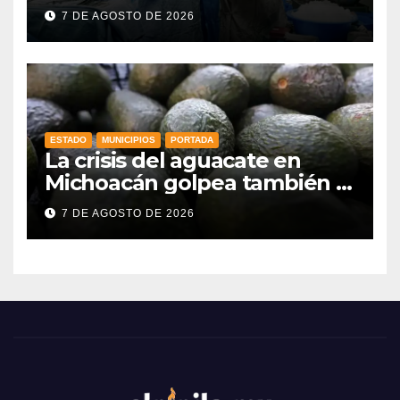
procuración de órganos
7 DE AGOSTO DE 2026
ESTADO
MUNICIPIOS
PORTADA
La crisis del aguacate en
Michoacán golpea también a
productores de Guanajuato
7 DE AGOSTO DE 2026