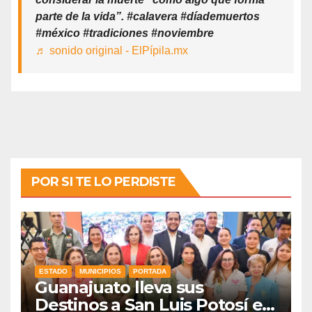
parte de la vida”. #calavera #díademuertos
#méxico #tradiciones #noviembre
♬ sonido original - ElPípila.mx
POR SI TE LO PERDISTE
ESTADO
MUNICIPIOS
PORTADA
Guanajuato lleva sus
Destinos a San Luis Potosí en