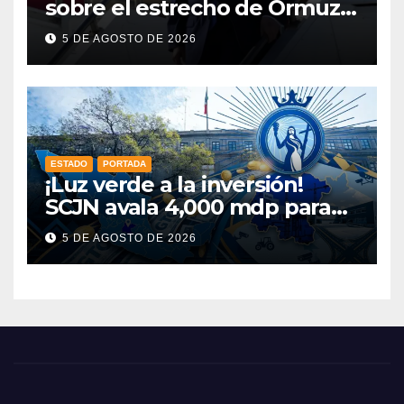
sobre el estrecho de Ormuz
esta misma semana
5 DE AGOSTO DE 2026
ESTADO
PORTADA
¡Luz verde a la inversión!
SCJN avala 4,000 mdp para
Guanajuato: ¿en qué se usará
5 DE AGOSTO DE 2026
este dinero?