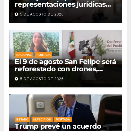
representaciones jurídicas
para tutelar los derechos de
5 DE AGOSTO DE 2026
la niñez
NACIONAL
PORTADA
El 9 de agosto San Felipe será
reforestado con drones,
como parte de la Jornada
5 DE AGOSTO DE 2026
Nacional a la que se suma
Libia
ESTADO
MUNICIPIOS
PORTADA
Trump prevé un acuerdo