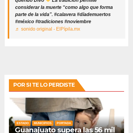
querido Divo
La tradición permite
considerar la muerte “como algo que forma
parte de la vida”. #calavera #díademuertos
#méxico #tradiciones #noviembre
♬ sonido original - ElPípila.mx
POR SI TE LO PERDISTE
ESTADO
MUNICIPIOS
PORTADA
Guanajuato supera las 56 mil