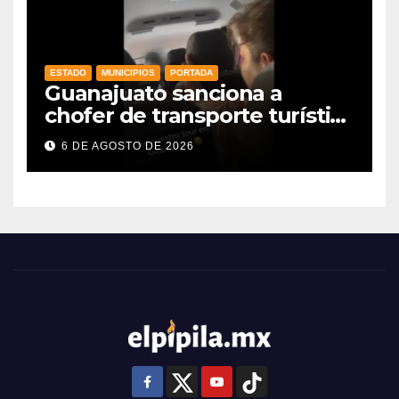
ESTADO
MUNICIPIOS
PORTADA
Guanajuato sanciona a
chofer de transporte turístico
e intensifica operativos de
6 DE AGOSTO DE 2026
vigilancia