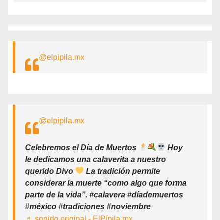
@elpipila.mx
@elpipila.mx
Celebremos el Día de Muertos
Hoy
le dedicamos una calaverita a nuestro
querido Divo
La tradición permite
considerar la muerte “como algo que forma
parte de la vida”. #calavera #díademuertos
#méxico #tradiciones #noviembre
♬ sonido original - ElPípila.mx