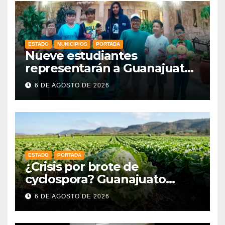
ESTADO
MUNICIPIOS
PORTADA
Nueve estudiantes
representarán a Guanajuato
en la Olimpiada Mexicana de
6 DE AGOSTO DE 2026
Matemáticas 2026
ESTADO
PORTADA
¿Crisis por brote de
cyclospora? Guanajuato
mantiene intactas sus
6 DE AGOSTO DE 2026
exportaciones
agroalimentarias y crece 25%