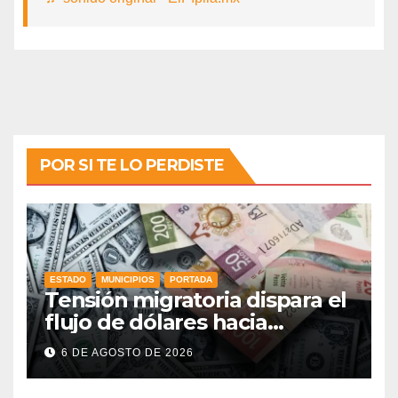
POR SI TE LO PERDISTE
ESTADO
MUNICIPIOS
PORTADA
Tensión migratoria dispara el
flujo de dólares hacia
municipios de Guanajuato
6 DE AGOSTO DE 2026