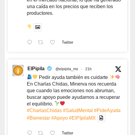
una caída en los precios que reciben los
productores.
Twitter
ElPipila
@elpipila_mx
·
21h
Pedir ayuda también es cuidarte
En Charlas Chidas, Minerva nos recuerda
que cuando las emociones nos abruman,
buscar apoyo puede ayudarnos a recuperar
el equilibrio.
#CharlasChidas
#SaludMental
#PideAyuda
#Bienestar
#Apoyo
#ElPípilaMX
Twitter