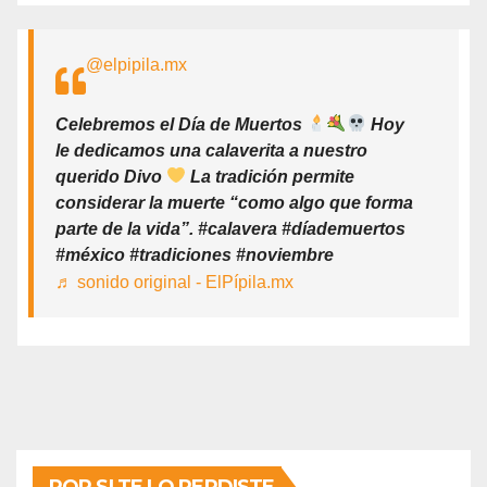
@elpipila.mx
Celebremos el Día de Muertos
Hoy
le dedicamos una calaverita a nuestro
querido Divo
La tradición permite
considerar la muerte “como algo que forma
parte de la vida”. #calavera #díademuertos
#méxico #tradiciones #noviembre
♬ sonido original - ElPípila.mx
POR SI TE LO PERDISTE