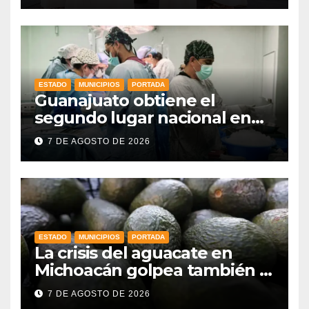
estado
ESTADO
MUNICIPIOS
PORTADA
Guanajuato obtiene el
segundo lugar nacional en
procuración de órganos
7 DE AGOSTO DE 2026
ESTADO
MUNICIPIOS
PORTADA
La crisis del aguacate en
Michoacán golpea también a
productores de Guanajuato
7 DE AGOSTO DE 2026