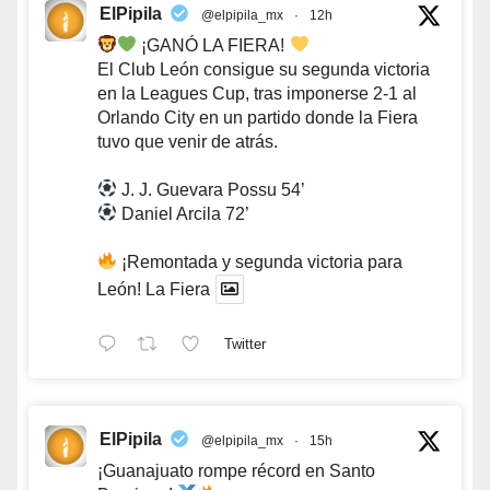
ElPipila
@elpipila_mx
·
12h
¡GANÓ LA FIERA!
El Club León consigue su segunda victoria
en la Leagues Cup, tras imponerse 2-1 al
Orlando City en un partido donde la Fiera
tuvo que venir de atrás.
J. J. Guevara Possu 54’
Daniel Arcila 72’
¡Remontada y segunda victoria para
León! La Fiera
Twitter
ElPipila
@elpipila_mx
·
15h
¡Guanajuato rompe récord en Santo