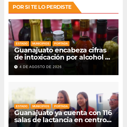
POR SI TE LO PERDISTE
ESTADO
MUNICIPIOS
PORTADA
Guanajuato encabeza cifras
de intoxicación por alcohol a
nivel nacional
4 DE AGOSTO DE 2026
ESTADO
MUNICIPIOS
PORTADA
Guanajuato ya cuenta con 116
salas de lactancia en centros
de trabajo: Gobernadora