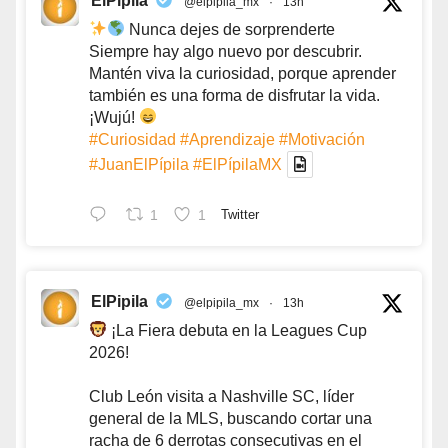
ElPipila
@elpipila_mx
·
13h
Nunca dejes de sorprenderte
Siempre hay algo nuevo por descubrir.
Mantén viva la curiosidad, porque aprender
también es una forma de disfrutar la vida.
¡Wujú!
#Curiosidad
#Aprendizaje
#Motivación
#JuanElPípila
#ElPípilaMX
1
1
Twitter
ElPipila
@elpipila_mx
·
13h
¡La Fiera debuta en la Leagues Cup
2026!
Club León visita a Nashville SC, líder
general de la MLS, buscando cortar una
racha de 6 derrotas consecutivas en el