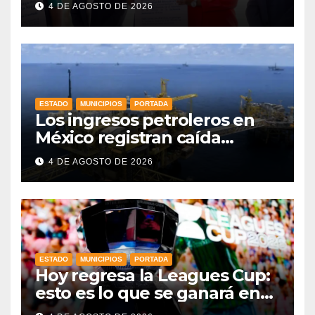
4 DE AGOSTO DE 2026
ESTADO
MUNICIPIOS
PORTADA
Los ingresos petroleros en
México registran caída
drástica en una década
4 DE AGOSTO DE 2026
ESTADO
MUNICIPIOS
PORTADA
Hoy regresa la Leagues Cup:
esto es lo que se ganará en
esta edición