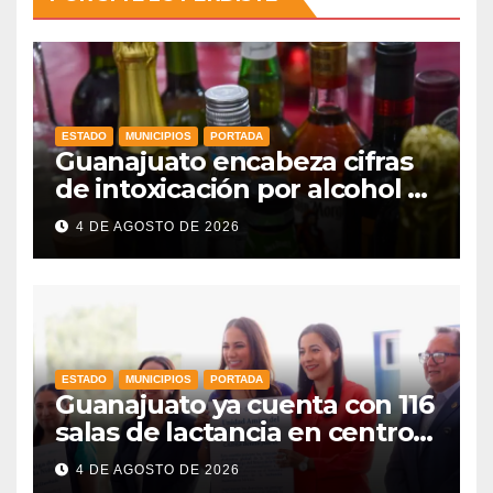
ESTADO
MUNICIPIOS
PORTADA
Guanajuato encabeza cifras
de intoxicación por alcohol a
nivel nacional
4 DE AGOSTO DE 2026
ESTADO
MUNICIPIOS
PORTADA
Guanajuato ya cuenta con 116
salas de lactancia en centros
de trabajo: Gobernadora
4 DE AGOSTO DE 2026