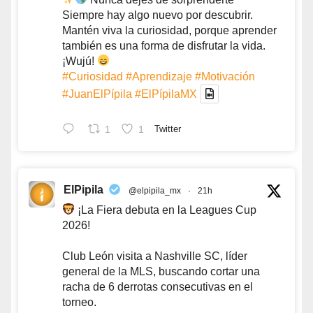
Siempre hay algo nuevo por descubrir.
Mantén viva la curiosidad, porque aprender
también es una forma de disfrutar la vida.
¡Wujú!
#Curiosidad
#Aprendizaje
#Motivación
#JuanElPípila
#ElPípilaMX
1
1
Twitter
ElPipila
@elpipila_mx
·
21h
¡La Fiera debuta en la Leagues Cup
2026!
Club León visita a Nashville SC, líder
general de la MLS, buscando cortar una
racha de 6 derrotas consecutivas en el
torneo.