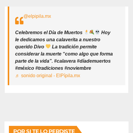
@elpipila.mx
Celebremos el Día de Muertos
Hoy
le dedicamos una calaverita a nuestro
querido Divo
La tradición permite
considerar la muerte “como algo que forma
parte de la vida”. #calavera #díademuertos
#méxico #tradiciones #noviembre
♬ sonido original - ElPípila.mx
POR SI TE LO PERDISTE