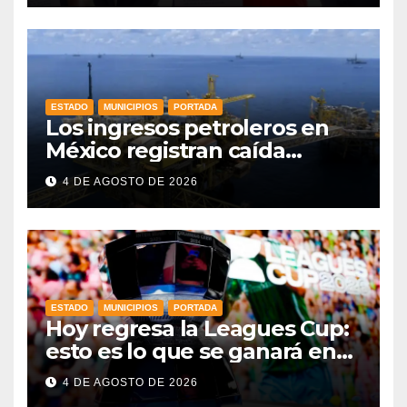
ESTADO
MUNICIPIOS
PORTADA
Los ingresos petroleros en
México registran caída
drástica en una década
4 DE AGOSTO DE 2026
ESTADO
MUNICIPIOS
PORTADA
Hoy regresa la Leagues Cup:
esto es lo que se ganará en
esta edición
4 DE AGOSTO DE 2026