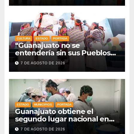
CULTURA
ESTADO
PORTADA
“Guanajuato no se
entendería sin sus Pueblos
Indígenas”: Libia Dennise
7 DE AGOSTO DE 2026
fortalece el orgullo del
estado
ESTADO
MUNICIPIOS
PORTADA
Guanajuato obtiene el
segundo lugar nacional en
procuración de órganos
7 DE AGOSTO DE 2026