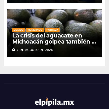
ESTADO
MUNICIPIOS
PORTADA
La crisis del aguacate en
Michoacán golpea también a
productores de Guanajuato
7 DE AGOSTO DE 2026