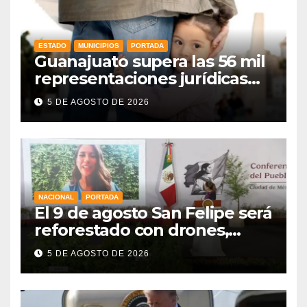
ESTADO
MUNICIPIOS
PORTADA
Guanajuato supera las 56 mil
representaciones jurídicas
para tutelar los derechos de
5 DE AGOSTO DE 2026
la niñez
NACIONAL
PORTADA
El 9 de agosto San Felipe será
reforestado con drones,
como parte de la Jornada
5 DE AGOSTO DE 2026
Nacional a la que se suma
Libia