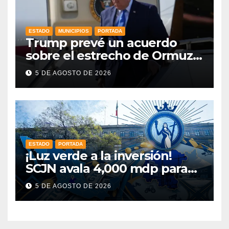
ESTADO
MUNICIPIOS
PORTADA
Trump prevé un acuerdo
sobre el estrecho de Ormuz
esta misma semana
5 DE AGOSTO DE 2026
ESTADO
PORTADA
¡Luz verde a la inversión!
SCJN avala 4,000 mdp para
Guanajuato: ¿en qué se usará
5 DE AGOSTO DE 2026
este dinero?