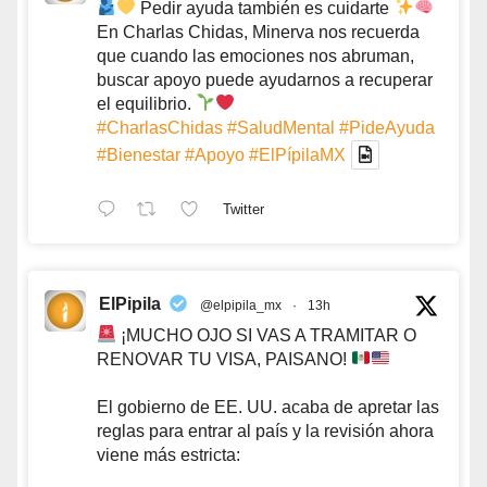
Pedir ayuda también es cuidarte
En Charlas Chidas, Minerva nos recuerda
que cuando las emociones nos abruman,
buscar apoyo puede ayudarnos a recuperar
el equilibrio.
#CharlasChidas
#SaludMental
#PideAyuda
#Bienestar
#Apoyo
#ElPípilaMX
Twitter
ElPipila
@elpipila_mx
·
13h
¡MUCHO OJO SI VAS A TRAMITAR O
RENOVAR TU VISA, PAISANO!
El gobierno de EE. UU. acaba de apretar las
reglas para entrar al país y la revisión ahora
viene más estricta: