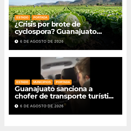
ESTADO
PORTADA
¿Crisis por brote de
cyclospora? Guanajuato
mantiene intactas sus
6 DE AGOSTO DE 2026
exportaciones
agroalimentarias y crece 25%
ESTADO
MUNICIPIOS
PORTADA
Guanajuato sanciona a
chofer de transporte turístico
e intensifica operativos de
6 DE AGOSTO DE 2026
vigilancia