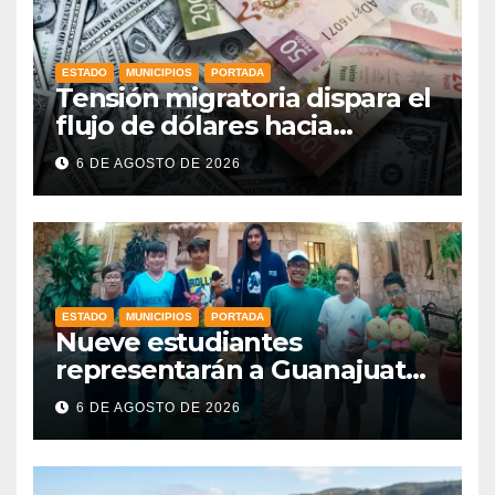
ESTADO
MUNICIPIOS
PORTADA
Tensión migratoria dispara el
flujo de dólares hacia
municipios de Guanajuato
6 DE AGOSTO DE 2026
ESTADO
MUNICIPIOS
PORTADA
Nueve estudiantes
representarán a Guanajuato
en la Olimpiada Mexicana de
6 DE AGOSTO DE 2026
Matemáticas 2026