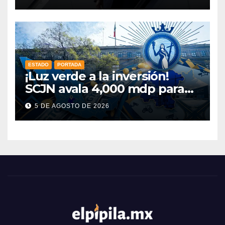
ESTADO
PORTADA
¡Luz verde a la inversión!
SCJN avala 4,000 mdp para
Guanajuato: ¿en qué se usará
5 DE AGOSTO DE 2026
este dinero?