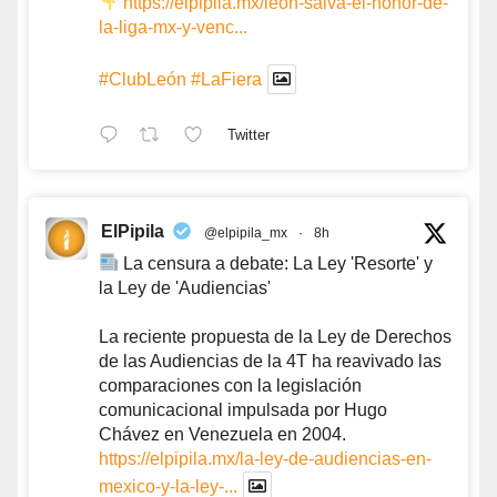
https://elpipila.mx/leon-salva-el-honor-de-
la-liga-mx-y-venc...
#ClubLeón
#LaFiera
Twitter
ElPipila
@elpipila_mx
·
8h
La censura a debate: La Ley 'Resorte' y
la Ley de 'Audiencias'
La reciente propuesta de la Ley de Derechos
de las Audiencias de la 4T ha reavivado las
comparaciones con la legislación
comunicacional impulsada por Hugo
Chávez en Venezuela en 2004.
https://elpipila.mx/la-ley-de-audiencias-en-
mexico-y-la-ley-...