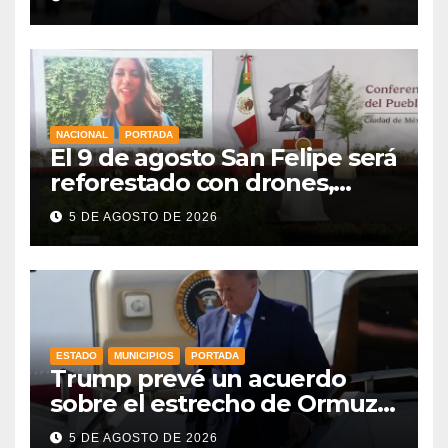
la niñez
NACIONAL
PORTADA
El 9 de agosto San Felipe será
reforestado con drones,
como parte de la Jornada
5 DE AGOSTO DE 2026
Nacional a la que se suma
Libia
ESTADO
MUNICIPIOS
PORTADA
Trump prevé un acuerdo
sobre el estrecho de Ormuz
esta misma semana
5 DE AGOSTO DE 2026