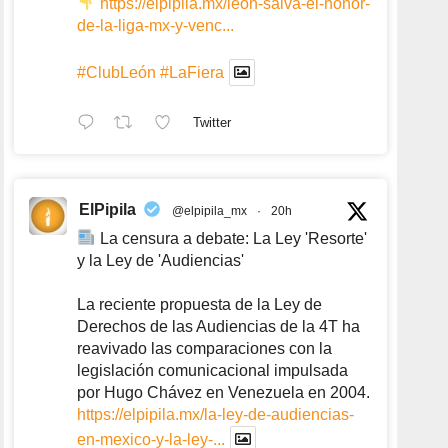
https://elpipila.mx/leon-salva-el-honor-
de-la-liga-mx-y-venc...
#ClubLeón
#LaFiera
Twitter
ElPipila
@elpipila_mx
·
20h
La censura a debate: La Ley 'Resorte'
y la Ley de 'Audiencias'
La reciente propuesta de la Ley de
Derechos de las Audiencias de la 4T ha
reavivado las comparaciones con la
legislación comunicacional impulsada
por Hugo Chávez en Venezuela en 2004.
https://elpipila.mx/la-ley-de-audiencias-
en-mexico-y-la-ley-...