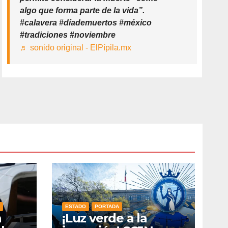
algo que forma parte de la vida”.
#calavera #díademuertos #méxico
#tradiciones #noviembre
♬ sonido original - ElPípila.mx
ESTADO
PORTADA
n
¡Luz verde a la