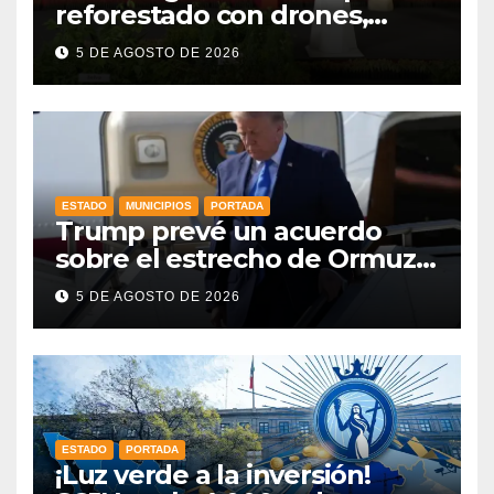
reforestado con drones,
como parte de la Jornada
5 DE AGOSTO DE 2026
Nacional a la que se suma
Libia
ESTADO
MUNICIPIOS
PORTADA
Trump prevé un acuerdo
sobre el estrecho de Ormuz
esta misma semana
5 DE AGOSTO DE 2026
ESTADO
PORTADA
¡Luz verde a la inversión!