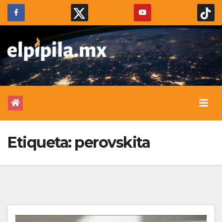
Etiqueta:
perovskita