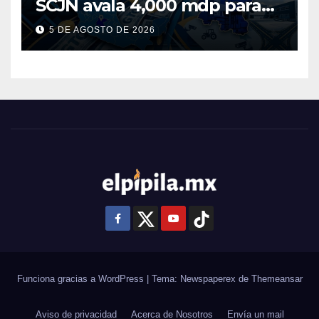
SCJN avala 4,000 mdp para
Guanajuato: ¿en qué se usará
5 DE AGOSTO DE 2026
este dinero?
Funciona gracias a WordPress
|
Tema: Newspaperex de
Themeansar
Aviso de privacidad
Acerca de Nosotros
Envía un mail