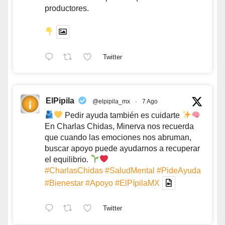
productores.
Twitter
ElPipila
@elpipila_mx
·
7 Ago
Pedir ayuda también es cuidarte
En Charlas Chidas, Minerva nos recuerda
que cuando las emociones nos abruman,
buscar apoyo puede ayudarnos a recuperar
el equilibrio.
#CharlasChidas
#SaludMental
#PideAyuda
#Bienestar
#Apoyo
#ElPípilaMX
Twitter