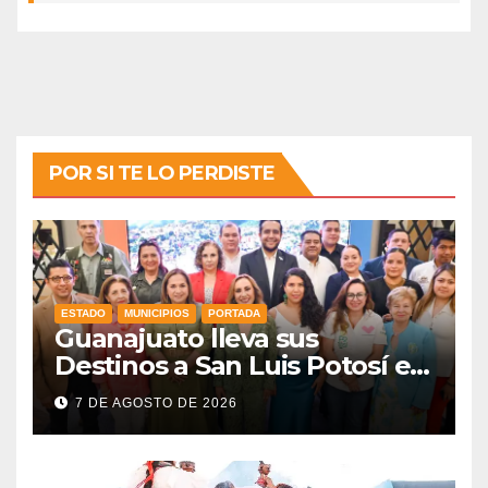
POR SI TE LO PERDISTE
ESTADO
MUNICIPIOS
PORTADA
Guanajuato lleva sus
Destinos a San Luis Potosí en
vísperas de la FENAPO
7 DE AGOSTO DE 2026