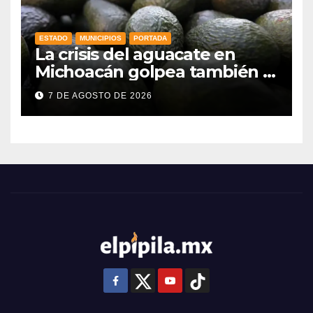
ESTADO
MUNICIPIOS
PORTADA
La crisis del aguacate en
Michoacán golpea también a
productores de Guanajuato
7 DE AGOSTO DE 2026