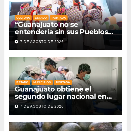
CULTURA
ESTADO
PORTADA
“Guanajuato no se
entendería sin sus Pueblos
Indígenas”: Libia Dennise
7 DE AGOSTO DE 2026
fortalece el orgullo del
estado
ESTADO
MUNICIPIOS
PORTADA
Guanajuato obtiene el
segundo lugar nacional en
procuración de órganos
7 DE AGOSTO DE 2026